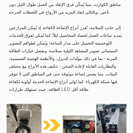
مناطق الكوارث، مما يُمكّن فرق الإنقاذ من العمل طوال الليل دون
تأخير، وبالتالي إنقاذ المزيد من الأرواح في اللحظات الحرجة.
إلى جانب السلامة، تُعزز أبراج الإضاءة الكفاءة. إذ يُمكن للمزارعين
تمديد ساعات العمل لحصاد المحاصيل ليلاً؛ كما يُمكن لفرق الخدمات
اللوجستية التحميل على مدار الساعة؛ ويُمكن لطواقم التصوير
السينمائي تصوير المشاهد الليلية بسلاسة. وبفضل خيارات الطاقة
المرنة - بما في ذلك مولدات الديزل، والأنظمة الهجينة الشمسية،
والبطاريات القابلة لإعادة الشحن - تتكيف هذه الأبراج مع مختلف
البيئات، مما يضمن إضاءة موثوقة حتى في المناطق التي لا تتوفر
فيها شبكة الكهرباء. كما تُولي أبراج الإضاءة الحديثة أولوية لكفاءة
الطاقة، حيث تستهلك طرازات LED طاقة أقل.