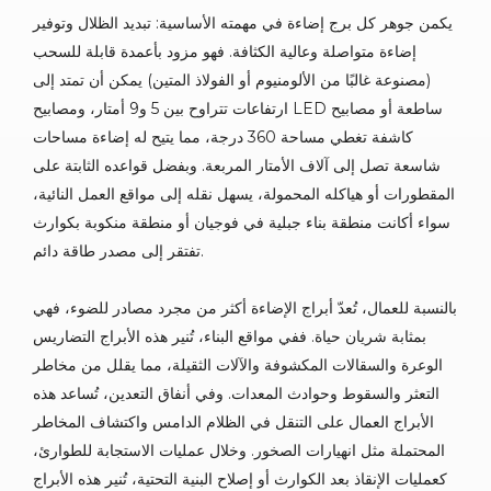
يكمن جوهر كل برج إضاءة في مهمته الأساسية: تبديد الظلال وتوفير
إضاءة متواصلة وعالية الكثافة. فهو مزود بأعمدة قابلة للسحب
(مصنوعة غالبًا من الألومنيوم أو الفولاذ المتين) يمكن أن تمتد إلى
ارتفاعات تتراوح بين 5 و9 أمتار، ومصابيح LED ساطعة أو مصابيح
كاشفة تغطي مساحة 360 درجة، مما يتيح له إضاءة مساحات
شاسعة تصل إلى آلاف الأمتار المربعة. وبفضل قواعده الثابتة على
المقطورات أو هياكله المحمولة، يسهل نقله إلى مواقع العمل النائية،
سواء أكانت منطقة بناء جبلية في فوجيان أو منطقة منكوبة بكوارث
تفتقر إلى مصدر طاقة دائم.
بالنسبة للعمال، تُعدّ أبراج الإضاءة أكثر من مجرد مصادر للضوء، فهي
بمثابة شريان حياة. ففي مواقع البناء، تُنير هذه الأبراج التضاريس
الوعرة والسقالات المكشوفة والآلات الثقيلة، مما يقلل من مخاطر
التعثر والسقوط وحوادث المعدات. وفي أنفاق التعدين، تُساعد هذه
الأبراج العمال على التنقل في الظلام الدامس واكتشاف المخاطر
المحتملة مثل انهيارات الصخور. وخلال عمليات الاستجابة للطوارئ،
كعمليات الإنقاذ بعد الكوارث أو إصلاح البنية التحتية، تُنير هذه الأبراج