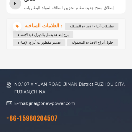
إطلاق منتج جديد: نظام تخزين الطاقة لمولد البطاريات
العلامات الساخنة :
تطبيقات أبراج الإضاءة المتنقلة
برج إضاءة يعمل بالديزل قيد الإنشاء
حلول أبراج الإضاءة المحمولة
تصدير مقطورات أبراج الإضاءة
NO.107 XIYUAN ROAD ,JINAN District,FUZHOU CITY,
FUJIAN,CHINA
E-mail: jina@onewpower.com
+86-15980204507