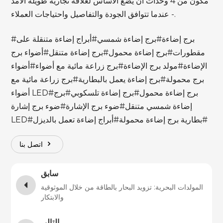
مكون من 4 وحدات أن يضع الأساس لعلاقة تجارية طويلة الأمد
- عندما تتوافق الجودة والتفاصيل واحتياجات العملاء.
#برج إضاءة#برج إضاءة شمسي#أبراج إضاءة متنقلة على
مقطورات#برج إضاءة محمول#برج إضاءة متنقل#أضواء برج
الإضاءة#مولد برج الإضاءة#برج زراعة مائية مع أضواء#أضواء
برج محمولة#برج إضاءة يعمل بالبطارية#برج زراعة مائية مع
أضواء LED#برج إضاءة محمول#برج إضاءة تلسكوبي#برج
إضاءة شمسي متنقل#ضوء برج الإشارة#ضوء برج إشارة
LED#بطارية برج إضاءة محمولة#أبراج إضاءة تعمل بالديزل#
اتصل بنا
سابق
المولدات البحرية: تزويد البحار بالطاقة من خلال الموثوقية
والابتكار
التالي