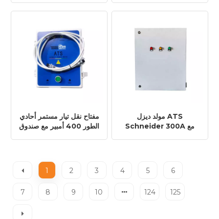
DC
مولد ديزل ATS
مفتاح نقل تيار مستمر أحادي
Schneider 300A مع
الطور 400 أمبير مع صندوق
مفتاح تحويل أوتوماتيكي
لوحة
ومؤقت
1
2
3
4
5
6
7
8
9
10
124
125