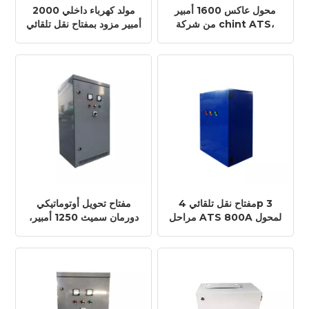
محول عاكس 1600 أمبير
مولد كهرباء داخلي 2000
من شركة chint ATS،
أمبير مزود بمفتاح نقل تلقائي
مفتاح نقل أوتوماتيكي،
يعمل بالطاقة الشمسية،
شركة تصنيع ATS ذكية
أحدث طراز من الشركات
المصنعة في الصين
مفتاح نقل تلقائي 4p 3
مفتاح تحويل أوتوماتيكي
مراحل ATS 800A لمحول
دورمان سميث 1250 أمبير،
الطاقة الشمسية
مزود بصمام لولبي، يعمل
بتقنية بلوتوث