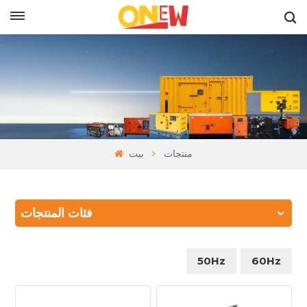
بالعربية
منتجات
بيت
فئات المنتجات
50Hz
60Hz