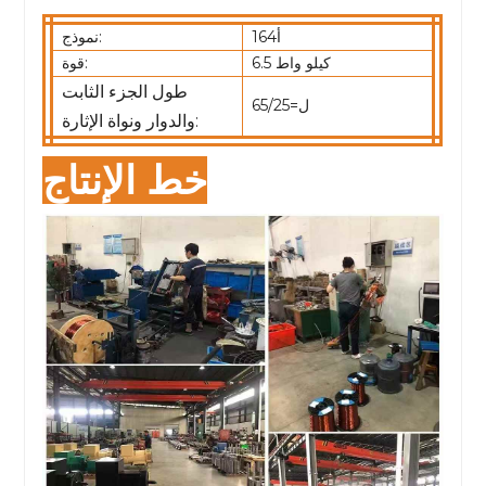
164أ
نموذج:
6.5 كيلو واط
قوة:
طول الجزء الثابت
ل=65/25
والدوار ونواة الإثارة:
خط الإنتاج