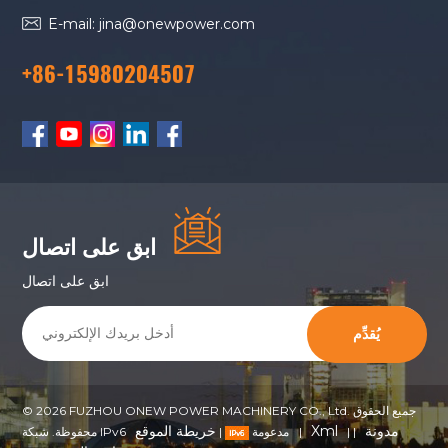
E-mail: jina@onewpower.com
+86-15980204507
ابق على اتصال
ابق على اتصال
يُقدِّم
© 2026 FUZHOU ONEW POWER MACHINERY CO., Ltd. جميع الحقوق
مدونة
Xml
خريطة الموقع
|
|
|
محفوظة. شبكة IPv6 مدعومة
|