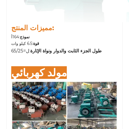
مميزات المنتج:
نموذج
:164أ
قوة
:6.5 كيلو وات
طول الجزء الثابت والدوار ونواة الإثارة
:
ل=65/25
مولد كهربائي