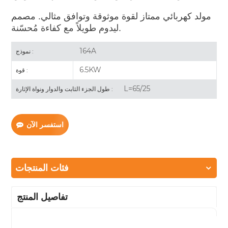
مولد كهربائي ممتاز لقوة موثوقة وتوافق مثالي. مصمم
ليدوم طويلاً مع كفاءة مُحسّنة.
164A
نموذج :
6.5KW
قوة :
L=65/25
طول الجزء الثابت والدوار ونواة الإثارة :
استفسر الآن
فئات المنتجات
تفاصيل المنتج