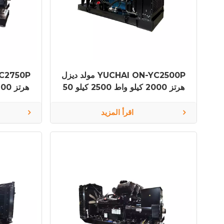
مولد ديزل YUCHAI ON-YC2500P
50 هرتز 2000 كيلو واط 2500 كيلو
فولت أمبير YC16VC3300-D31
فولت أمبي
اقرأ المزيد