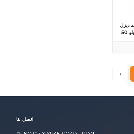
ل YUCHAI ON-YC1650P
50 هرتز 1320 كيلو واط 1650 كيلو
اتصل بنا
NO.107 XIYUAN ROAD ,JINAN