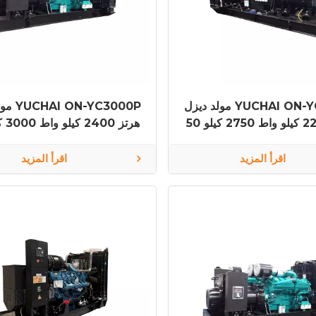
مولد ديزل YUCHAI ON-YC2750P
مولد دي
50 هرتز 2200 كيلو واط 2750 كيلو
ر YC16VC3600-D31
فولت أمبير YC16VC4000-D31
اقرأ المزيد
اقرأ المزيد