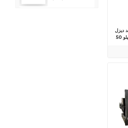
استهلاك الوقود
 YUCHAI ON-YC2125P
50 هرتز 1700 كيلو واط 2125 كيلو