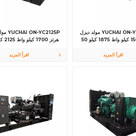
مولد ديزل YUCHAI ON-YC1875P
مولد ديزل
50 هرتز 1500 كيلو واط 1875 كيلو
ر YC16VTD2510-D30
فولت أمبير YC12VC2700-D31
اقرأ المزيد
اقرأ المزيد