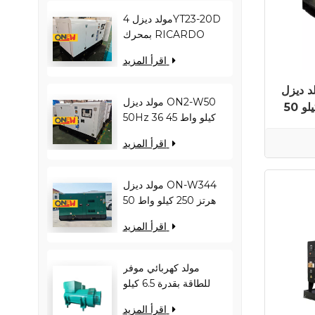
مولد ديزل 4YT23-20D
بمحرك RICARDO
بقدرة 16 كيلو واط و20
اقرأ المزيد
كيلو فولت أمبير ON2-
W22 بتردد 50 هرتز
ل YUCHAI ON-YC2250P
مولد ديزل ON2-W50
50 هرتز 1800 كيلو واط 2250 كيلو
50Hz 36 كيلو واط 45
كيلو فولت أمبير
اقرأ المزيد
RICARDO
N4100ZDS-42
مولد ديزل ON-W344
50 هرتز 250 كيلو واط
313 كيلو فولت أمبير
اقرأ المزيد
RICARDO WT13B-
308DE
مولد كهربائي موفر
للطاقة بقدرة 6.5 كيلو
وات - يقلل من حمل
اقرأ المزيد
المحرك ويحسن كفاءة