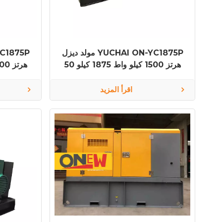
مولد ديزل YUCHAI ON-YC1875P
50 هرتز 1500 كيلو واط 1875 كيلو
فولت أمبير YC12VC2510-D31
فولت أمبي
اقرأ المزيد