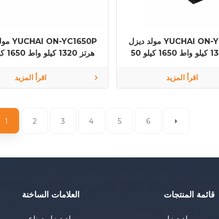
مولد ديزل YUCHAI ON-YC1650P
مولد ديز
50 هرتز 1320 كيلو واط 1650 كيلو
ر YC12VC2270-D31
فولت أمبير YC16VTD2270-D30
اقرأ المزيد
اقرأ المزيد
1
2
3
4
5
6
قائمة المنتجات
العلامات الساخنة
مولد ديزل
مولد ديزل صناعي