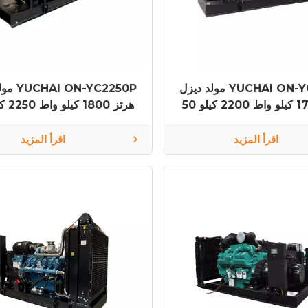
مولد ديزل YUCHAI ON-YC2200P
مولد ديز
50 هرتز 1760 كيلو واط 2200 كيلو
ر YC16VC3000-D31
فولت أمبير YC12VC3000-D30
اقرأ المزيد
اقرأ المزيد