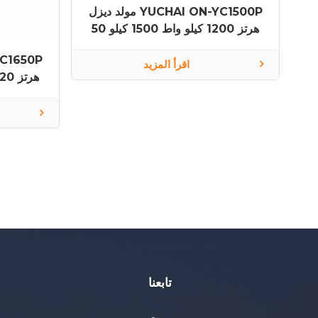
مولد ديزل YUCHAI ON-YC1500P
50 هرتز 1200 كيلو واط 1500 كيلو
فولت أمبير YC12VTD2000-D30
اقرأ المزيد
فولت أمبي
تابعنا
بيت