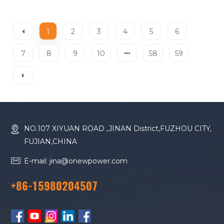
ومؤقت
1
2
3
4
5
6
7
8
9
10
58
59
NO.107 XIYUAN ROAD ,JINAN District,FUZHOU CITY,
FUJIAN,CHINA
E-mail: jina@onewpower.com
+86-15980204507