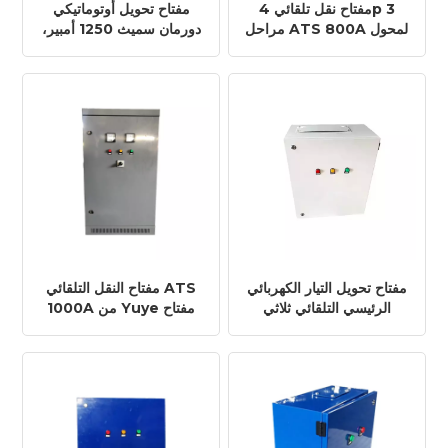
مفتاح نقل تلقائي 4p 3
مفتاح تحويل أوتوماتيكي
مراحل ATS 800A لمحول
دورمان سميث 1250 أمبير،
الطاقة الشمسية
مزود بصمام لولبي، يعمل
بتقنية بلوتوث
مفتاح تحويل التيار الكهربائي
مفتاح النقل التلقائي ATS
الرئيسي التلقائي ثلاثي
1000A من Yuye مفتاح
الأقطاب وأربعة أطراف،
النقل التلقائي الداخلي
بقوة 700 أمبير/700 أمبير،
التجاري لإمداد الطاقة
بسعر المصنع، نظام ATS
المزدوج
لمولد كهربائي بقدرة 2000
كيلو فولت أمبير