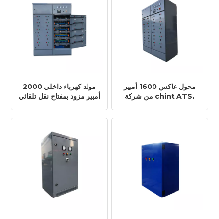
محول عاكس 1600 أمبير
مولد كهرباء داخلي 2000
من شركة chint ATS،
أمبير مزود بمفتاح نقل تلقائي
مفتاح نقل أوتوماتيكي،
يعمل بالطاقة الشمسية،
شركة تصنيع ATS ذكية
أحدث طراز من الشركات
المصنعة في الصين