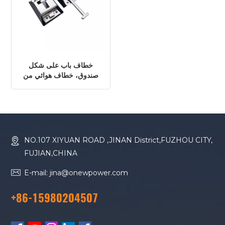
خطاف باب على شكل
صندوق، خطاف هوائي من
الفولاذ المقاوم للصدأ،
ملحقات تثبيت باب الحاوية
NO.107 XIYUAN ROAD ,JINAN District,FUZHOU CITY,
FUJIAN,CHINA
E-mail: jina@onewpower.com
+86-15980204507