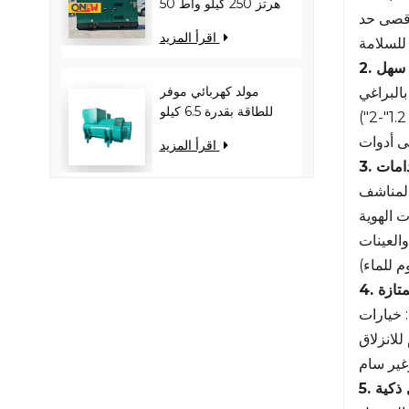
50 هرتز 250 كيلو واط
أقصى حد
313 كيلو فولت أمبير
اقرأ المزيد
للسلامة
RICARDO WT13B-
308DE
ب سهل
مولد كهربائي موفر
البراغي
للطاقة بقدرة 6.5 كيلو
وات - يقلل من حمل
لى أدوات
اقرأ المزيد
المحرك ويحسن كفاءة
دامات
استهلاك الوقود
المناشف
ت الهوية
والعينات
م للماء)
ممتازة
للانزلاق
غير سام
ل ذكية