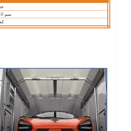
عن
10×10×10 سم
1000