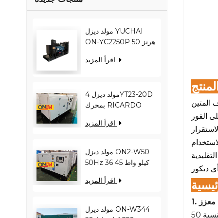
مولد ديزل YUCHAI
ON-YC2250P 50 هرتز
1800 كيلو واط 2250
اقرأ المزيد
كيلو فولت أمبير
YC12VC3000-D30
لمنتج
مولد ديزل 4YT23-20D
 المتين
بمحرك RICARDO
بقدرة 16 كيلو واط و20
اقرأ المزيد
كيلو فولت أمبير ON2-
استقرار
W22 بتردد 50 هرتز
لاستخدام
مولد ديزل ON2-W50
تقليدية
50Hz 36 كيلو واط 45
ي ديكور
كيلو فولت أمبير
اقرأ المزيد
ئيسية
RICARDO
N4100ZDS-42
 معزز
مولد ديزل ON-W344