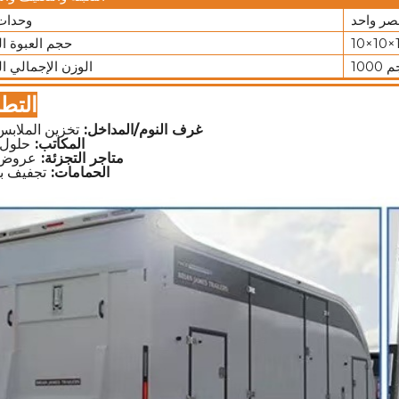
صر واحد
وحدات 
حجم العبوة ال
 كجم
الوزن الإجمالي ا
التط
غرف النوم/المداخل:
تخزين الملابس
المكاتب:
حلول 
متاجر التجزئة:
عروض ا
الحمامات:
تجفيف ب