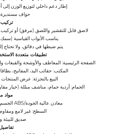
إطار دعم داخلي لتوزيع الوزن إلى 
حواف مستديرة 
2. تركي
لاصق قابل للتقشير واللصق (مرفق) أو تركيب ب
يناسب الأبواب القياسية (سمك 1.2"-2")
يتم ضبطها في دقائق، ولا تحتاج إ
3. تطبيقات متعددة الاستخ
الصفحة الرئيسية: المعاطف والأوشحة والقبعات و
المكتب: حقائب اليد، المفاتيح، بطاقا
البيع بالتجزئة: عرض المنتجات 
الحمام: أردية حمام، مناشف مبللة (خيار مقاو
4. مواد 
الجسم: خيارات ABS/معادن عالية الجودة
السطح: غير لامع ومقاوم 
صديق للبيئة و
5. تفاصي