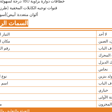
خطافات دوارة بزاوية 180 درجة لسهولة الوصول
قنوات توجيه الكابلات المخفية (طرز 
ألوان متعددة: أبيض/أس
السمات الرئ
لا أحد
التيار 
، الصين
مكان ا
 الباب
رقم ال
 المحرك
 الديزل
نحاس
لد بنزين
نوع ا
 الباب
اسم ا
خياري
ة الأولى
لمخزون
م
التعبئة والتغليف وا