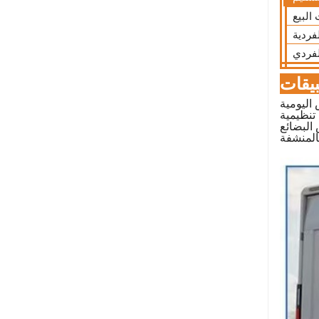
البيع
فردية
لفردي
بيقات
 اليومية
تنظيمية
لبضائع
المنشفة