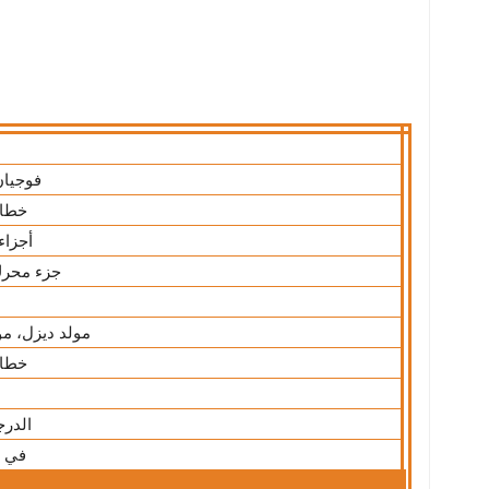
فوجيان
خطاف
أجزاء
جزء محرك
مولد ديزل، مو
خطاف
الدرج
في ا