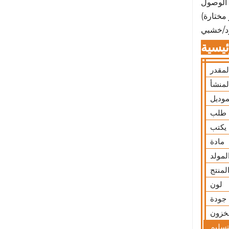
مختارة)
ود/خشبي
يسية
المقدر
لمنشأ
موديل
طلب
يكتب
مادة
لمولد
لمنتج
لون
جودة
خزون
لتسليم