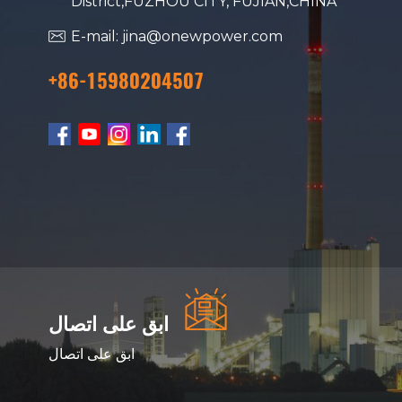
District,FUZHOU CITY, FUJIAN,CHINA
E-mail: jina@onewpower.com
+86-15980204507
ابق على اتصال
ابق على اتصال