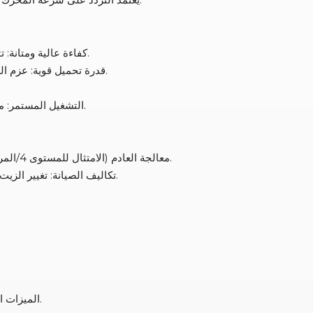
كفاءة عالية ومتانة: تتمتع محركات الديزل بكفاءة حرارية فائقة (35-45%) وعمر أطول من محركات البنزين.
قدرة تحميل قوية: عزم الدوران العالي يجعلها مناسبة للمعدات الثقيلة (على سبيل المثال، المحركات الصناعية).
التشغيل المستمر: مثالي للاستخدام لفترات طويلة (على سبيل المثال، الطاقة الاحتياطية لمراكز البيانات).
التأثير البيئي: تتطلب الانبعاثات (أكاسيد النيتروجين، والجسيمات PM2.5) معالجة العادم (الامتثال للمستوى 4/المرحلة الرابعة).
تكاليف الصيانة: تغيير الزيت/الفلتر بشكل منتظم؛ ويتطلب وقود الديزل معالجة مضادة للجيل في المناخات الباردة.
الميزات الذكية: المراقبة عن بعد، التشغيل/الإيقاف التلقائي، الصيانة التنبؤية بالذكاء الاصطناعي.