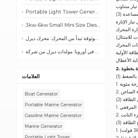
Portable Light Tower Generator: Reliable Diesel Lighting Solutions
المساعدة
3kw-6kw Small Mini Size Diesel Gasoline Marine Generator for Boat
وة بخطوة
العلامات
ال بالضغط
Boat Generator
يل الطاقة
Portable Marine Generator
Gasoline Marine Generator
رج الطاقة
Marine Generator
Portable Light Tower