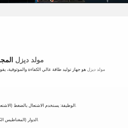
مولد ديزل
المجم
مولد ديزل
هو جهاز توليد طاقة عالي الكفاءة والموثوقية، يقو
الوظيفة: يستخدم الاشتعال بالضغط (الاشتعال الذاتي للديزل) لتحريك حركة المكبس، وتحويل الطاقة الحرارية إلى طاقة ميكانيكية.
الدوار (المغناطيس الكهربائي): يتم تشغيله بواسطة عمود المرفق للمحرك، مما يخلق مجالًا مغناطيسيًا دوارًا.