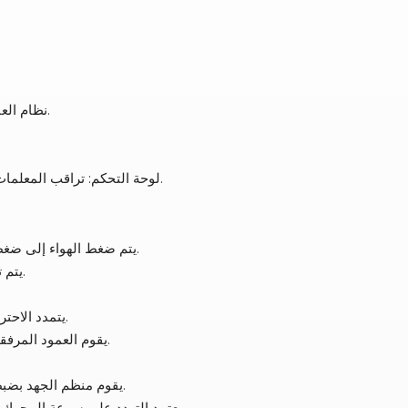
نظام العادم: يعالج انبعاثات الاحتراق (قد يتطلب محولات حفازة أو مرشحات جسيمات للامتثال).
لوحة التحكم: تراقب المعلمات (الجهد، التردد، ضغط الزيت، درجة الحرارة) وتدعم التشغيل/الإيقاف وحماية الأعطال.
1. يتم ضغط الهواء إلى ضغط مرتفع (نسبة الضغط 15-20:1)، مما يرفع درجة الحرارة إلى 500-700 درجة مئوية.
2. يتم تفتيت الديزل وحقنه داخل الأسطوانة، حيث يشتعل ذاتيًا عند ملامسته للهواء الساخن.
1. يتمدد الاحتراق، مما يؤدي إلى حركة المكبس → وتحويلها إلى حركة دورانية عبر العمود المرفقي.
2. يقوم العمود المرفقي بتحريك دوار المولد، الذي يحفز مجاله المغناطيسي تيارًا في ملفات الجزء الثابت.
1. يقوم منظم الجهد بضبط تيار الإثارة للحفاظ على خرج مستقر (على سبيل المثال، 220 فولت/380 فولت).
2. يعتمد التردد على سرعة المحرك (50 هرتز يتطلب 1500 دورة في الدقيقة؛ 60 هرتز يتطلب 1800 دورة في الدقيقة).