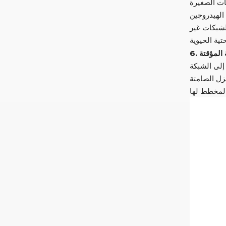
لشبكات غير
ة المؤقتة