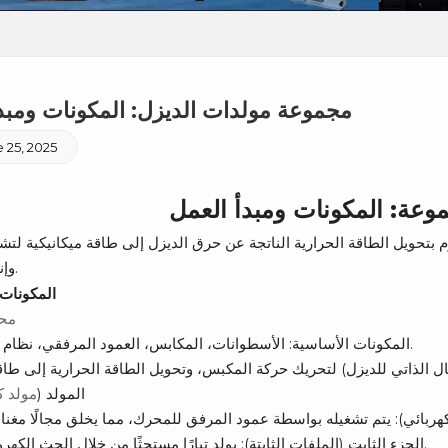
مجموعة مولدات الديزل: المكونات ومبد
 25, 2025
وعة: المكونات ومبدأ العمل
م بتحويل الطاقة الحرارية الناتجة عن حرق الديزل إلى طاقة ميكانيكية لتش
وإنتاج الكهرباء.
1. المكونا
مح
المكونات الأساسية: الأسطوانات، المكابس، العمود المرفقي، نظام حقن الوقود.
(2) المولد (
مولد ك
الجزء الثابت (الملفات الثابتة): يولد تيارًا مستحثًا من خلال الحث الكهرومغناطيسي.