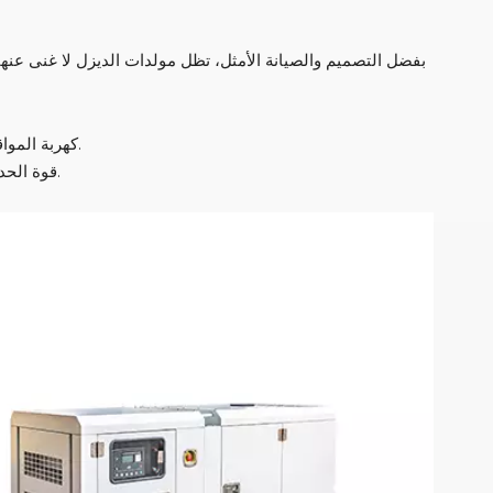
بفضل التصميم والصيانة الأمثل، تظل مولدات الديزل لا غنى عنه
كهربة المواقع النائية: تزويد الأدوات والكابينات والإضاءة بالطاقة حيث لا يتوفر الوصول إلى الشبكة.
قوة الحدث: دعم الحفلات الموسيقية والمهرجانات وإنتاجات الأفلام عبر وحدات الديزل الصامتة.