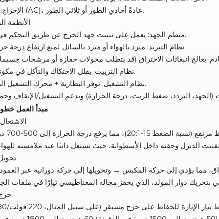
الإخراج: تيار متناوب (AC)، عادةً أحادي الطور أو ثلاثي الطور.
(3) الأنظمة 
منظم الجهد: يعمل على تثبيت جهد الخرج عن طريق التحكم في تيار الإثارة.
نظام التبريد: مبرد بالهواء أو مبرد بالسائل لمنع ارتفاع درجة حرارة المحرك.
طاقة موثوقة تبدأ من المحرك: محرك ديزل ONEW POWER للمولدات
نظام التزييت: يقلل الاحتكاك والتآكل في مكونات المحرك.
حلول المولدات الكهربائية في أوروبا: مولدات ديزل من شركة ONEW POWER مزودة بمحركات كوبوتا
نظام التشغيل: توفر البطارية + محرك التشغيل الطاقة الأولية.
2. مبدأ العمل خط
(1) الاشتع
(2) تحو
(3) خ