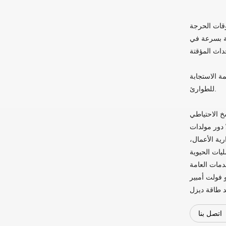
وقات الحرجة
قة بسرعة في
مة الاستجابة
للطوارئ.
خ الاحتياطي
ّ دور مولدات
رية الأعمال،
ليات الحيوية
زل محمول #مجموعة مولدات ديزل #مولد ديزل صامت #مولد ديزل 10 كيلو فولت أمبير #مولد ديزل 30 كيلو فولت أمبير
اتصل بنا