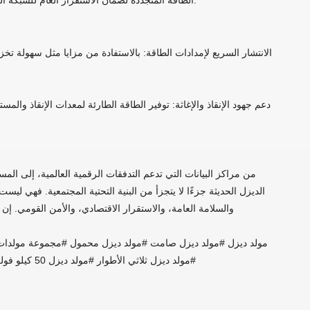
الانتشار السريع لإمدادات الطاقة: بالاستفادة من مزايا مثل سهولة تخز
دعم جهود الإنقاذ والإغاثة: توفير الطاقة الطارئة لمعدات الإنقاذ والمس
من مراكز البيانات التي تدعم التدفقات الرقمية العالمية، إلى الم
الديزل الحديثة جزءًا لا يتجزأ من البنية التحتية المجتمعية. فهي لي
والسلامة العامة، والاستقرار الاقتصادي، والأمن القومي. إن ا
#مولد ديزل ثلاثي الأطوار #مولد ديزل 50 كيلو فولت أمبير #مولد ديزل 100 كيلو واط #مولد ديزل صناعي #مولد طاقة ديزل #مولد طاقة ديزل