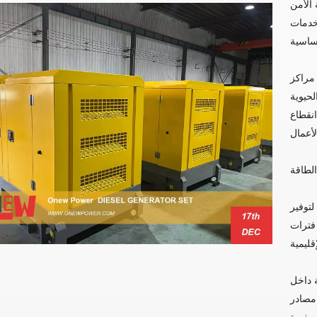
 الأمن
لخدمات
 مراكز
لحيوية
انقطاع
الطاقة
توفير
 فترات
 داخل
مصادر