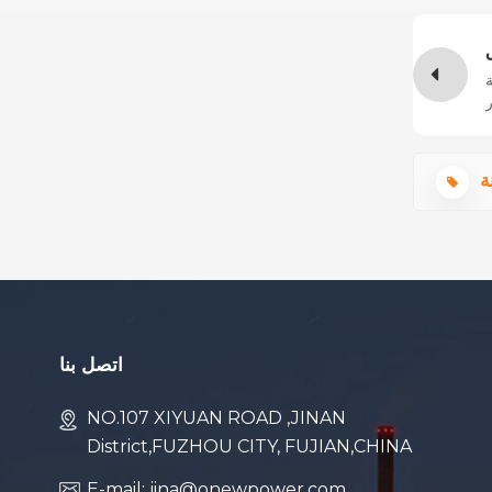
ة
ر
اتصل بنا
NO.107 XIYUAN ROAD ,JINAN
District,FUZHOU CITY, FUJIAN,CHINA
E-mail: jina@onewpower.com