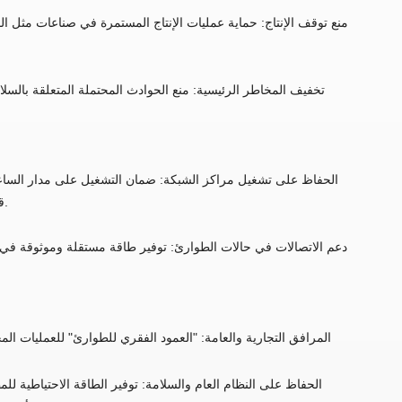
منع توقف الإنتاج: حماية عمليات الإنتاج المستمرة في صناعات مثل المو
تخفيف المخاطر الرئيسية: منع الحوادث المحتملة المتعلقة بالسلا
الحفاظ على تشغيل مراكز الشبكة: ضمان التشغيل على مدار الساعة 
قاعدة الجيل الخامس ومحطات الأقمار الصناعية الأرضية، مما يحمي اتصال مجتمع المعلومات.
دعم الاتصالات في حالات الطوارئ: توفير طاقة مستقلة وموثوقة في ال
المرافق التجارية والعامة: "العمود الفقري للطوارئ" للعمليات الم
الحفاظ على النظام العام والسلامة: توفير الطاقة الاحتياطية لل