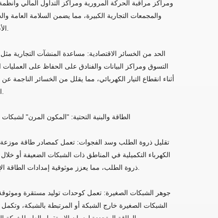
ومراكز مراقبة الحركة المرورية ومراكز التداول المالي وأنظمة
والمجمعات التجارية الكبيرة، مما يضمن السلامة العامة وا
الأساسية.
الحد من الخسائر الاقتصادية: مساعدة المنشآت التجارية مثل
التسوق ومراكز البيانات والفنادق على الحفاظ على العمليات ا
أثناء انقطاع التيار الكهربائي، مما يقلل من الخسائر الناجمة عن 
الأعمال.
الطاقة والبنية التحتية: "المكون المرن" لشبكات 
تقليل ذروة الطلب وسد الفجوات: تعمل كمصادر طاقة موزعة ل
الكهرباء التكميلية في المناطق ذات الشبكات الضعيفة أو خلال
ذروة الطلب، مما يعزز موثوقية إمدادات الطاقة الإقليمية.
جوهر الشبكات الصغيرة: تعمل كوحدات توليد مستقرة وموثوقة
الشبكات الصغيرة خارج الشبكة أو المرتبطة بالشبكة، وتكمل 
الطاقة المتجددة لضمان الاستقرار العام للشبكة الصغيرة.