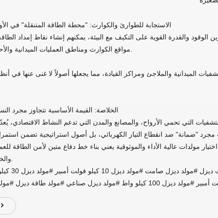
الاستجابة للطوارئ والكوارث: "محطة الطاقة المتنقلة" في الأ
ين الوقود والقدرة القوية على التكيف مع البيئة، يمكنهم إنشاء نقاط إمداد الطا
مواقع الكوارث ومناطق العمليات الميدانية والأحداث المؤقتة.
تشفيات الميدانية والملاجئ ومراكز القيادة، مما يجعلها أصولاً لا غنى عنها في أنظ
الخلاصة: القيمة الأساسية تتجاوز مجرد النس
ستشفيات التي تحمي الأرواح، والمصانع والمدن التي تدعم النشاط الاقتصادي، يُعد
ست مجرد "ضمانة" ضد انقطاع التيار الكهربائي، بل أصول استراتيجية تضمن استمرا
ختيار مولدات عالية الأداء والموثوقية يعني بناء خط دفاع متين لأمن الطاقة للعم
والخدمات العامة.
مولد ديزل #مولد ديزل صامت #مولد دي