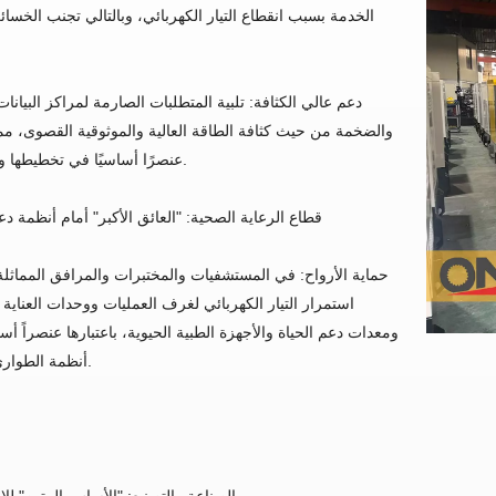
الخدمة بسبب انقطاع التيار الكهربائي، وبالتالي تجنب الخسائر
دعم عالي الكثافة: تلبية المتطلبات الصارمة لمراكز البيانات
والضخمة من حيث كثافة الطاقة العالية والموثوقية القصوى، مما
طاقة موثوقة تبدأ من المحرك: محرك ديزل ONEW POWER للمولدات
عنصرًا أساسيًا في تخطيطها واعتمادها.
حلول المولدات الكهربائية في أوروبا: مولدات ديزل من شركة ONEW POWER مزودة بمحركات كوبوتا
قطاع الرعاية الصحية: "العائق الأكبر" أمام أنظمة دع
حماية الأرواح: في المستشفيات والمختبرات والمرافق المماثل
استمرار التيار الكهربائي لغرف العمليات ووحدات العناية 
ومعدات دعم الحياة والأجهزة الطبية الحيوية، باعتبارها عنصراً أس
أنظمة الطوارئ الطبية.
الصناعة والتصنيع: "الأساس المتين" للإ