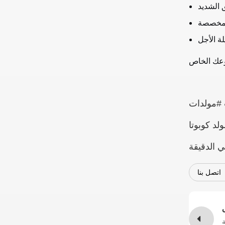
 ديزل كوبوتا صامت #مولدات
ا #مولد ديزل كوبوتا 20 كيلو واط #مولد ديزل
اتصل بنا
ة