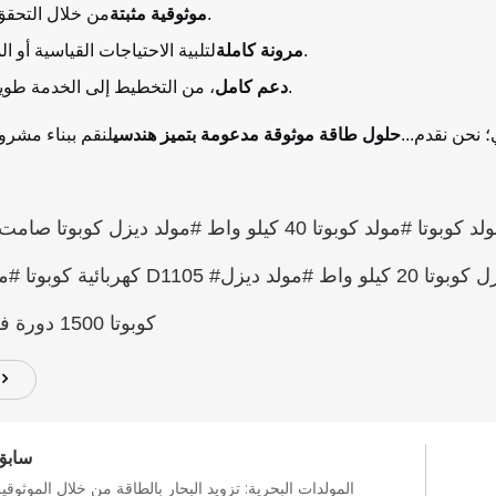
من خلال التحقق الشديد.
موثوقية مثبتة
لتلبية الاحتياجات القياسية أو المخصصة.
مرونة كاملة
، من التخطيط إلى الخدمة طويلة الأجل.
دعم كامل
 نحن نقدم...
حلول طاقة موثوقة مدعومة بتميز هندسي
مولد ديزل كوبوتا #مولد كوبوتا #مولد ديزل كوبوتا #مولد كوبوتا #مولد كوبوتا 40 كيلو واط #مولد
كهربائية كوبوتا #مولد كوبوتا D1105 #مولد ديزل كوبوتا ياباني #مولد محرك كوبوت
كوبوتا 1500 دورة في الدقيقة
سابق
المولدات البحرية: تزويد البحار بالطاقة من خلال الموثوقي