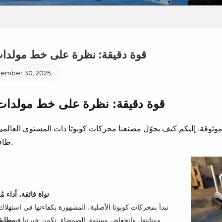
قوة دقيقة: نظرة على خط مولدات
ember 30, 2025
قوة دقيقة: نظرة على خط مولدات 
وثوقة. إليكم كيف يحوّل مصنعنا محركات كوبوتا ذات المستوى العالم
طاقة استثنائية.
1. نواة فائقة، أداء م
نبدأ بمحركات كوبوتا الأصلية، المشهورة بكفاءتها في استهلاك 
ومتانتها، وانخفاض مستوى الضوضاء. تكمن خبرتنا في
مطابق