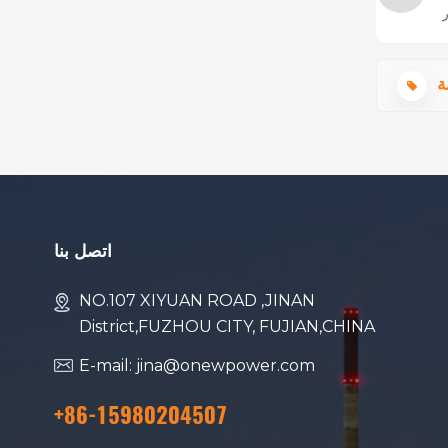
ر
اتصل بنا
NO.107 XIYUAN ROAD ,JINAN
District,FUZHOU CITY, FUJIAN,CHINA
E-mail: jina@onewpower.com
+86-15980204507