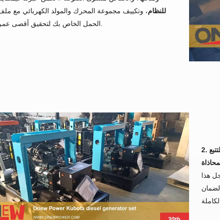
للنظام
، وتكييف مجموعة المحرك والمولد الكهربائي مع مل
الحمل الخاص بك لتحقيق أقصى عمر وكفاءة.
طاقة موثوقة تبدأ من المحرك: محرك ديزل ONEW POWER للمولدات
حلول المولدات الكهربائية في أوروبا: مولدات ديزل من شركة ONEW POWER مزودة بمحركات كوبوتا
تتبع
حاذاة
 هذا
لضمان