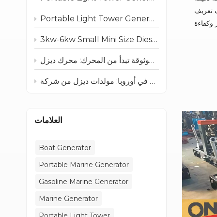
ف تعريف
Portable Light Tower Generator: Reliable Diesel Lighting Solutions
3kw-6kw Small Mini Size Diesel Gasoline Marine Generator for Boat
العلامات
Boat Generator
Portable Marine Generator
Gasoline Marine Generator
Marine Generator
Portable Light Tower