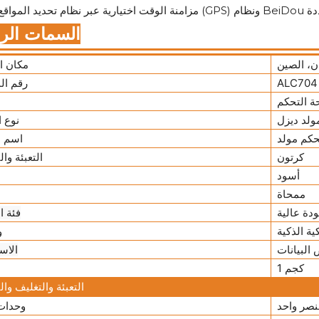
السمات الرئ
ن، الصين
مكان ا
ALC704
رقم ال
ة التحكم
ولد ديزل
نوع ا
اسم ا
كرتون
التعبئة وا
أسود
ممحاة
دة عالية
فئة ا
ية الذكية
و
الاس
1 كجم
التعبئة والتغليف وا
صر واحد
وحدات 