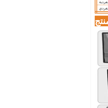
فردية
لفردي
نتج