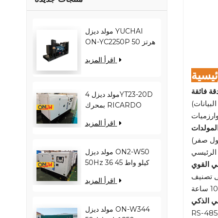
مولد ديزل YUCHAI
ON-YC2250P 50 هرتز
1800 كيلو واط 2250
اقرأ المزيد
كيلو فولت أمبير
ئيسية
YC12VC3000-D30
قة فائقة
مولد ديزل 4YT23-20D
بمحرك RICARDO
بقدرة 16 كيلو واط و20
اقرأ المزيد
كيلو فولت أمبير ON2-
المولدات
W22 بتردد 50 هرتز
مولد ديزل ON2-W50
50Hz 36 كيلو واط 45
ي القوي
كيلو فولت أمبير
اقرأ المزيد
RICARDO
N4100ZDS-42
مي الذكي
مولد ديزل ON-W344