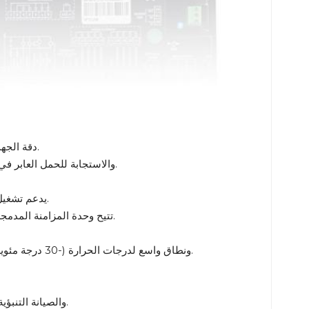
دقة الجهد ±0.5%، تقلب التردد ≤±0.25 هرتز (أمر بالغ الأهمية للمستشفيات/مراكز البيانات).
تعمل خوارزميات PID التكيفية على قمع التوافقيات (THD) <2٪) والاستجابة للحمل العابر في <20 مللي ثانية.
يدعم تشغيل 8 وحدات بالتوازي مع مشاركة الطاقة النشطة/التفاعلية تلقائيًا (تيار متداول صفر).
تتيح وحدة المزامنة المدمجة التبديل بين الشبكات على مستوى الملي ثانية أثناء فشل التيار الكهربائي الرئيسي.
حاصل على تصنيف IP67، ونطاق واسع لدرجات الحرارة (-30 درجة مئوية إلى 70 درجة مئوية)، ومقاوم للرطوبة والغبار والاهتزاز.
RS-485/Modbus، Ethernet، CAN Bus للتكامل بين SCADA/DCS والصيانة التنبؤية عن بعد.