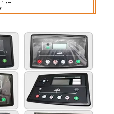
25×15×6.5 سم
00