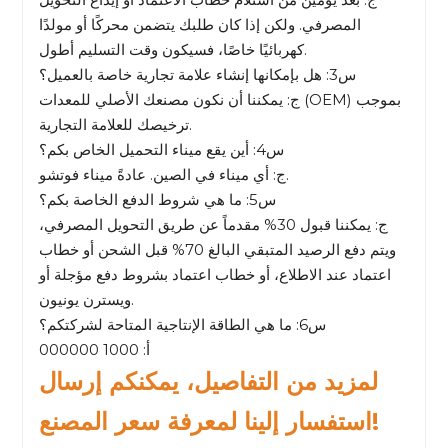
المصرفي. ولكن إذا كان طلبك يتضمن محركًا أو مولدًا
كهربائيًا خاصًا، فسيكون وقت التسليم أطول.
س3: هل بإمكانها إنشاء علامة تجارية خاصة بالعميل؟
ج: يمكننا أن نكون مصنعك الأصلي للمعدات (OEM) بموجب
ترخيصك للعلامة التجارية.
س4: أين يقع ميناء التحميل الخاص بكم؟
ج: أي ميناء في الصين. عادةً ميناء فوتشو.
س5: ما هي شروط الدفع الخاصة بكم؟
ج: يمكننا قبول 30% مقدماً عن طريق التحويل المصرفي،
ويتم دفع الرصيد المتبقي البالغ 70% قبل الشحن أو خطاب
اعتماد عند الاطلاع، أو خطاب اعتماد بشروط دفع مؤجلة أو
ويسترن يونيون.
س6: ما هي الطاقة الإنتاجية المتاحة لشركتكم؟
أ: 1000 000000
لمزيد من التفاصيل، يمكنكم إرسال
استفسار إلينا لمعرفة سعر المصنع!