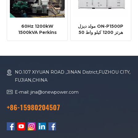
مولد ديزل ON-P1500P
60Hz 1200kW
50 هرتز 1200 كيلو واط
1500kVA Perkins
1500 كيلو فولت أمبير
Engine 4012-
محرك بيركنز 4012-
46TAG2A Diesel
Generator
46TAG2A
NO.107 XIYUAN ROAD ,JINAN District,FUZHOU CITY,
FUJIAN,CHINA
E-mail: jina@onewpower.com
+86-15980204507