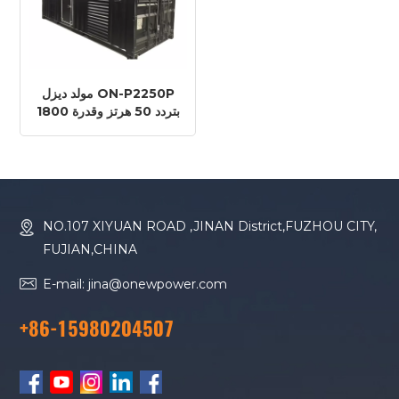
مولد ديزل ON-P2250P
بتردد 50 هرتز وقدرة 1800
كيلوواط (2250 كيلو فولت
أمبير) بمحرك بيركنز 4016-
61TRG3
NO.107 XIYUAN ROAD ,JINAN District,FUZHOU CITY,
FUJIAN,CHINA
E-mail: jina@onewpower.com
+86-15980204507