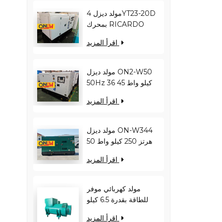
مولد ديزل 4YT23-20D
بمحرك RICARDO
بقدرة 16 كيلو واط و20
اقرأ المزيد
كيلو فولت أمبير ON2-
W22 بتردد 50 هرتز
مولد ديزل ON2-W50
50Hz 36 كيلو واط 45
كيلو فولت أمبير
اقرأ المزيد
RICARDO
N4100ZDS-42
مولد ديزل ON-W344
50 هرتز 250 كيلو واط
313 كيلو فولت أمبير
اقرأ المزيد
RICARDO WT13B-
308DE
مولد كهربائي موفر
للطاقة بقدرة 6.5 كيلو
وات - يقلل من حمل
اقرأ المزيد
المحرك ويحسن كفاءة