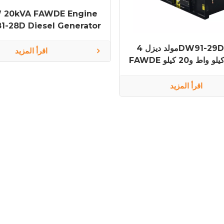
 20kVA FAWDE Engine
-28D Diesel Generator
مولد ديزل 4DW91-29D بمحرك
اقرأ المزيد
FAWDE بقدرة 16 كيلو واط و20 كيلو
ON-2
اقرأ المزيد