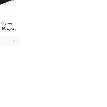
فولت أمبير وتردد 50 هرتز 0P