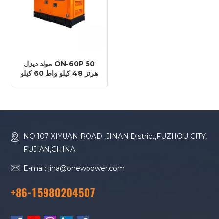
مولد ديزل ON-60P 50
هرتز 48 كيلو واط 60 كيلو
فولت أمبير FAWDE
4DX23-78D-HMS20W
NO.107 XIYUAN ROAD ,JINAN District,FUZHOU CITY,
FUJIAN,CHINA
E-mail: jina@onewpower.com
+86-15980204507