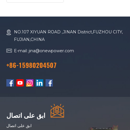
و65 كيلو فولت أمبير من نوع
Cummins 4BTA3.9-
G2
NO.107 XIYUAN ROAD ,JINAN District,FUZHOU CITY,
FUJIAN,CHINA
E-mail: jina@onewpower.com
+86-15980204507
ابق على اتصال
ابق على اتصال