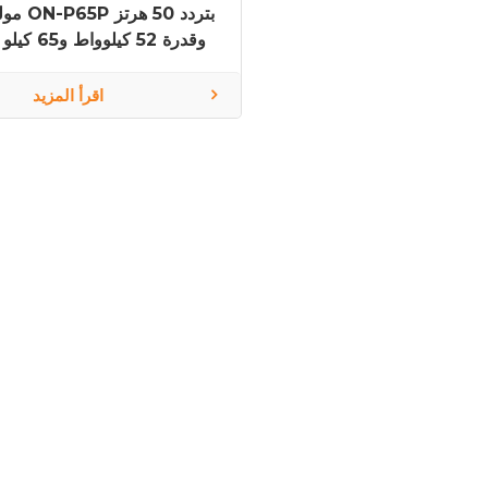
مولد ديزل 
وقدرة 52 كيلوو
أمبير بمحرك بيركنز 1104A-44TG1
اقرأ المزيد