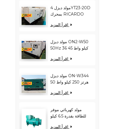
مولد ديزل 4YT23-20D
بمحرك RICARDO
بقدرة 16 كيلو واط و20
اقرأ المزيد
كيلو فولت أمبير ON2-
W22 بتردد 50 هرتز
مولد ديزل ON2-W50
50Hz 36 كيلو واط 45
كيلو فولت أمبير
اقرأ المزيد
RICARDO
N4100ZDS-42
مولد ديزل ON-W344
50 هرتز 250 كيلو واط
313 كيلو فولت أمبير
اقرأ المزيد
RICARDO WT13B-
308DE
مولد كهربائي موفر
للطاقة بقدرة 6.5 كيلو
وات - يقلل من حمل
اقرأ المزيد
المحرك ويحسن كفاءة