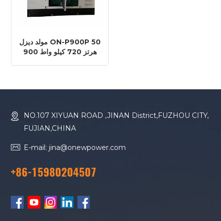
مولد ديزل ON-P900P 50
هرتز 720 كيلو واط 900
كيلو فولت أمبير محرك
بيركنز 4008TAG1A
NO.107 XIYUAN ROAD ,JINAN District,FUZHOU CITY,
FUJIAN,CHINA
E-mail: jina@onewpower.com
+86-15980204507