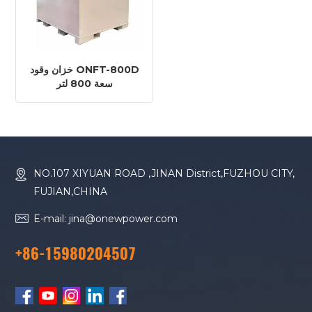
خزان وقود ONFT-800D
سعة 800 لتر
NO.107 XIYUAN ROAD ,JINAN District,FUZHOU CITY,
FUJIAN,CHINA
E-mail: jina@onewpower.com
+86-15980204507