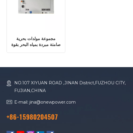
مجموعة مولدات بحرية
صامتة مبردة بمياه البحر بقوة
28 كيلو وات/28 كيلو فولت
أمبير
NO.107 XIYUAN ROAD ,JINAN District,FUZHOU CITY,
FUJIAN,CHINA
E-mail: jina@onewpower.com
+86-15980204507