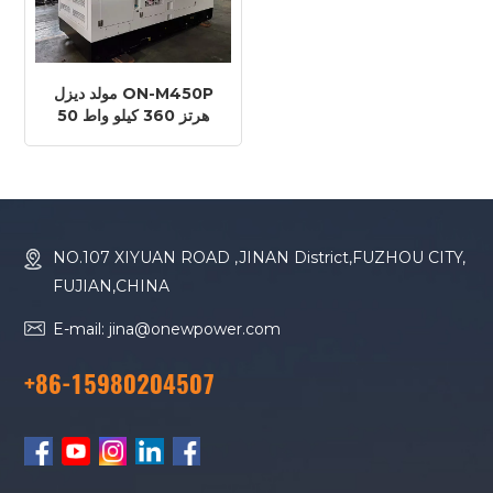
مولد ديزل ON-M450P
50 هرتز 360 كيلو واط
450 كيلو فولت أمبير MTU
10 فولت 1600 G10F
NO.107 XIYUAN ROAD ,JINAN District,FUZHOU CITY,
FUJIAN,CHINA
E-mail: jina@onewpower.com
+86-15980204507