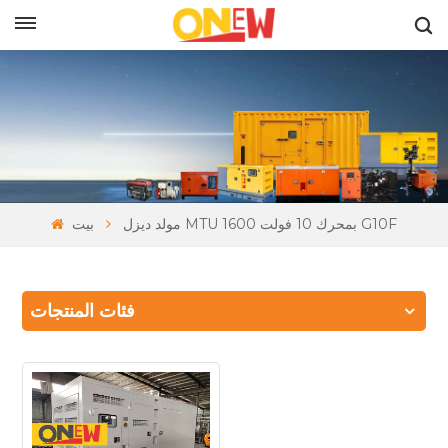
بالعربية
مولد ديزل MTU بمحرك 10 فولت 1600 G10F
بيت
فئات المنتجات