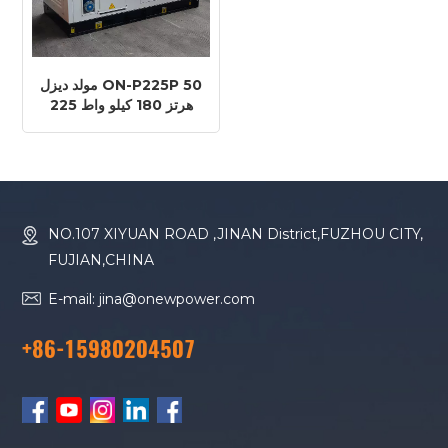
مولد ديزل ON-P225P 50
هرتز 180 كيلو واط 225
كيلو فولت أمبير محرك
بيركنز 1206A-
E70TTAG2
NO.107 XIYUAN ROAD ,JINAN District,FUZHOU CITY,
FUJIAN,CHINA
E-mail: jina@onewpower.com
+86-15980204507