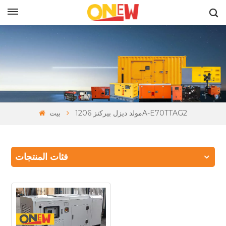
بالعربية
مولد ديزل بيركنز 1206A-E70TTAG2
بيت
فئات المنتجات