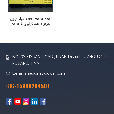
مولد ديزل ON-P500P 50
هرتز 400 كيلو واط 500
كيلو فولت أمبير محرك
بيركنز 2506C-E15TAG2
NO.107 XIYUAN ROAD ,JINAN District,FUZHOU CITY,
FUJIAN,CHINA
E-mail: jina@onewpower.com
+86-15980204507