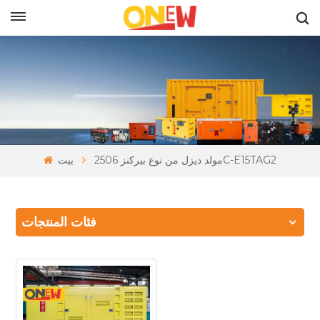
بالعربية
مولد ديزل من نوع بيركنز 2506C-E15TAG2
بيت
فئات المنتجات