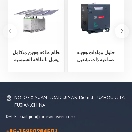
حلول مولدات هجينة
نظام طاقة هجين متكامل
صناعية ذات تشغيل
يعمل بالطاقة الشمسية
منخفض الضوضاء
والديزل، مزود بألواح
شمسية قابلة للطي.
NO.107 XIYUAN ROAD ,JINAN District,FUZHOU CITY,
FUJIAN,CHINA
E-mail: jina@onewpower.com
+86-15980204507