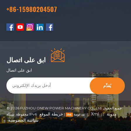
+86-15980204507
ابق على اتصال
ابق على اتصال
يُقدِّم
© 2026 FUZHOU ONEW POWER MACHINERY CO., Ltd. جميع الحقوق
مدونة
Xml
خريطة الموقع
|
|
|
محفوظة. شبكة IPv6 مدعومة
|
سياسة الخصوصية