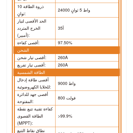
ذروة الطاقة 10
24000 واط 5 ثوانٍ
ثوانٍ:
الحد الأقصى لتيار
35أ
الخرج المتردد
(أمبير):
97.50%
أقصى كفاءة:
الشحن
260A
أقصى تيار شحن:
260A
أقصى تيار تفريغ:
الطاقة الشمسية
أقصى طاقة إدخال
9000 واط
للخلايا الكهروضوئية:
أقصى جهد للدائرة
800 فولت
المفتوحة:
كفاءة تقنية تتبع نقطة
>99.9%
الطاقة القصوى
(MPPT):
نطاق نقاط التتبع