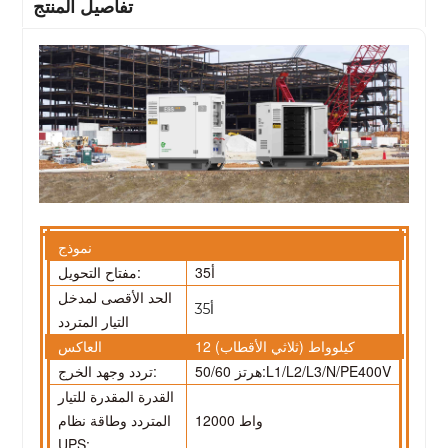
تفاصيل المنتج
نموذج
35أ
مفتاح التحويل:
الحد الأقصى لمدخل
35أ
التيار المتردد
12 كيلوواط (ثلاثي الأقطاب)
العاكس
L1/L2/L3/N/PE400V
50/60 هرتز:
تردد وجهد الخرج:
القدرة المقدرة للتيار
12000 واط
المتردد وطاقة نظام
UPS: