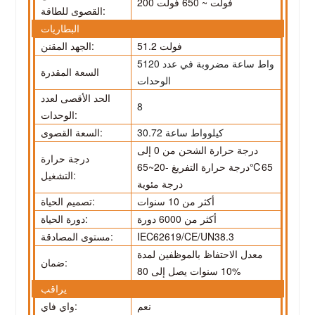
200 فولت ~ 650 فولت
القصوى للطاقة:
البطاريات
51.2 فولت
الجهد المقنن:
5120 واط ساعة مضروبة في عدد
السعة المقدرة
الوحدات
الحد الأقصى لعدد
8
الوحدات:
30.72 كيلوواط ساعة
السعة القصوى:
درجة حرارة الشحن من 0 إلى
درجة حرارة
65
℃
درجة حرارة التفريغ -20~65
التشغيل:
درجة مئوية
أكثر من 10 سنوات
تصميم الحياة:
أكثر من 6000 دورة
دورة الحياة:
IEC62619/CE/UN38.3
مستوى المصادقة:
معدل الاحتفاظ بالموظفين لمدة
ضمان:
10 سنوات يصل إلى 80%
يراقب
نعم
واي فاي: