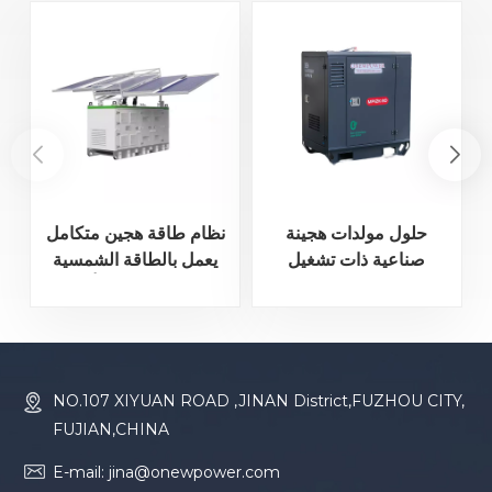
حلول مولدات هجينة
نظام طاقة هجين متكامل
صناعية ذات تشغيل
يعمل بالطاقة الشمسية
منخفض الضوضاء
والديزل، مزود بألواح
شمسية قابلة للطي.
NO.107 XIYUAN ROAD ,JINAN District,FUZHOU CITY,
FUJIAN,CHINA
E-mail: jina@onewpower.com