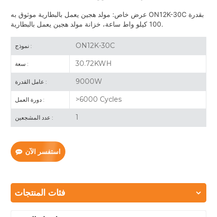
عرض خاص: مولد هجين يعمل بالبطارية موثوق به ON12K-30C بقدرة
100 كيلو واط ساعة، خزانة مولد هجين يعمل بالبطارية.
ON12K-30C
نموذج :
30.72KWH
سعة :
9000W
عامل القدرة :
>6000 Cycles
دورة العمل :
1
عدد المشجعين :
استفسر الآن
فئات المنتجات