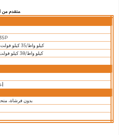
:تم تصميمه مع وضع الاستدامة والانبعاثات المنخفضة في الاعتبار.
متقدم من ال
35P
28 كيلو واط/35 كيلو فولت أمبير
31 كيلو واط/38 كيلو فولت أمبير
1103أ-33ج
بدون فرشاة، متحم