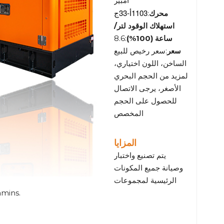
أمبير
1103أ-33ج
محرك
:
استهلاك الوقود لتر/
ساعة (100%)
:8.6
سعر
:سعر رخيص للبيع
الساخن، اللون اختياري،
لمزيد من الحجم البحري
الأصغر، يرجى الاتصال
للحصول على الحجم
المخصص
المزايا
يتم تصنيع واختبار
وصيانة جميع المكونات
الرئيسية لمجموعات
المولدات Cummins - المحرك والمولد الكهر