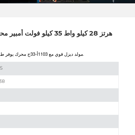
1103أ-33ج
محرك يوفر طاقة موثوقة تبلغ 60 هرتزًا للتطبيقات الصناعية والاحتياطية.
مولد ديزل قوي مع
5
38