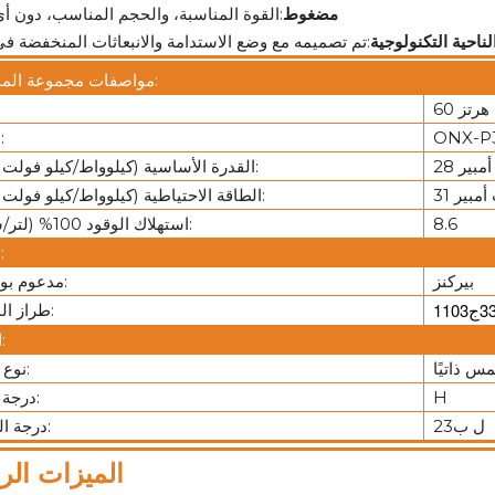
مضغوط
:القوة المناسبة، والحجم المناسب، دون أي
ناحية التكنولوجية
مواصفات مجموعة المولدات:
60 هرتز
ONX-P
نموذج:
القدرة الأساسية (كيلوواط/كيلو فولت أمبير):
الطاقة الاحتياطية (كيلوواط/كيلو فولت أمبير):
8.6
استهلاك الوقود 100% (لتر/ساعة):
محرك:
بيركنز
مدعوم بواسطة:
طراز المحرك:
المولد:
س ذاتيًا
نوع المثير:
H
درجة العزل:
ل ب23
درجة الحماية:
الميزات الرئيسية: