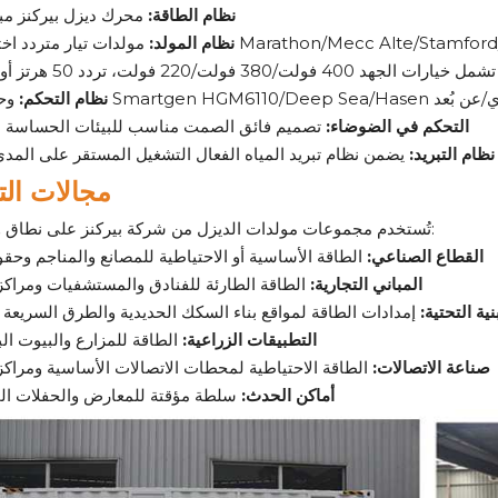
نظام الطاقة:
محرك ديزل بيركنز مبر
يارية من Marathon/Mecc Alte/Stamford/Leroy Somer
نظام المولد:
قائي/اليدوي/عن بُعد
نظام التحكم:
التحكم في الضوضاء:
تصميم فائق الصمت مناسب للبيئات الحساسة 
نظام التبريد:
يضمن نظام تبريد المياه الفعال التشغيل المستقر على المد
مجالات الت
تُستخدم مجموعات مولدات الديزل من شركة بيركنز على نطاق واسع في:
القطاع الصناعي:
الطاقة الأساسية أو الاحتياطية للمصانع والمناجم وحق
المباني التجارية:
الطاقة الطارئة للفنادق والمستشفيات ومراكز 
نية التحتية:
إمدادات الطاقة لمواقع بناء السكك الحديدية والطرق السريعة
التطبيقات الزراعية:
الطاقة للمزارع والبيوت الب
صناعة الاتصالات:
الطاقة الاحتياطية لمحطات الاتصالات الأساسية ومراكز 
أماكن الحدث:
سلطة مؤقتة للمعارض والحفلات ال