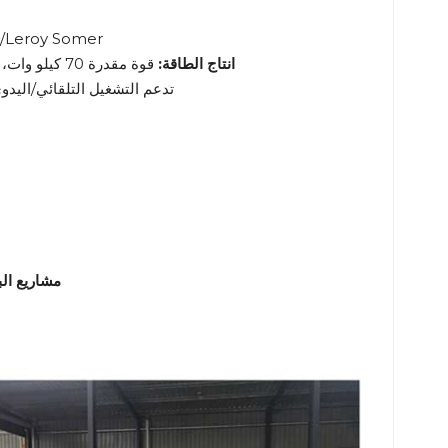
مولدات تيار متردد اخت
انتاج الطاقة:
قوة مقدرة 70 كيلو وات، تشمل خيارات الجهد 400 فولت/380 فولت/220 فولت، تردد 50 هرتز أو 60 هرتز
وحدة تحكم Smartgen HGM6110/Deep Sea/Hasen تدعم التشغيل التل
مشاريع الب