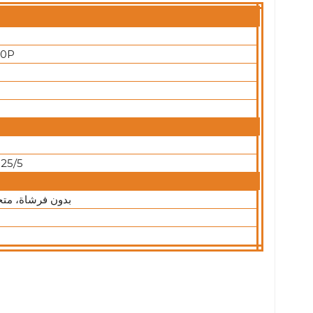
0P
25/5
بدون فرشاة، متح