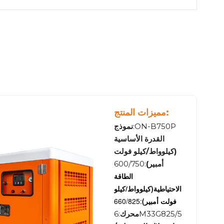
مميزات المنتج:
:ON-B750P
نموذج
القدرة الأساسية
(كيلوواط/كيلو فولت
أمبير)
:600/750
الطاقة
الاحتياطية
(كيلوواط/كيلو
فولت أمبير)
:660/825
:6M33G825/5
محرك