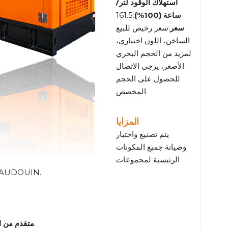
استهلاك الوقود لتر/
ساعة (100%)
:161.5
سعر
:سعر رخيص للبيع
الساخن، اللون اختياري،
لمزيد من الحجم البحري
الأصغر، يرجى الاتصال
للحصول على الحجم
المخصص
المزايا
يتم تصنيع واختبار
وصيانة جميع المكونات
الرئيسية لمجموعات
المولدات BAUDOUIN - المحرك والمولد الكهربائي وأدوات التحكم - بو
:تم تصميمه مع وضع الاستدامة والانبعاثات المنخفضة في الاعتبار.
متقدم من ال