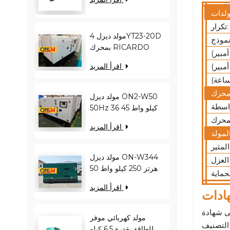
كيلو فولت أمبير
YC12VC3000-D30
تكرار:
مولد ديزل 4YT23-20D
بمحرك RICARDO
بقدرة 16 كيلو واط و20
اقرأ المزيد
كيلو فولت أمبير ON2-
W22 بتردد 50 هرتز
مولد ديزل ON2-W50
50Hz 36 كيلو واط 45
كيلو فولت أمبير
اقرأ المزيد
RICARDO
N4100ZDS-42
مولد ديزل ON-W344
50 هرتز 250 كيلو واط
313 كيلو فولت أمبير
اقرأ المزيد
RICARDO WT13B-
ادات
308DE
مولد كهربائي موفر
للطاقة بقدرة 6.5 كيلو