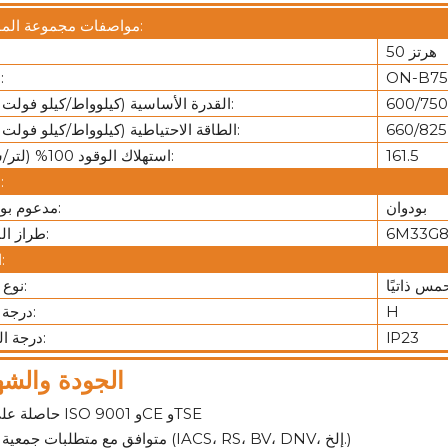
مواصفات مجموعة المولدات:
50 هرتز
ON-B75
نموذج:
600/750
القدرة الأساسية (كيلوواط/كيلو فولت أمبير):
660/825
الطاقة الاحتياطية (كيلوواط/كيلو فولت أمبير):
161.5
استهلاك الوقود 100% (لتر/ساعة):
محرك:
بودوان
مدعوم بواسطة:
6M33G8
طراز المحرك:
المولد:
مس ذاتيًا
نوع المثير:
H
درجة العزل:
lP23
درجة الحماية:
الجودة والشه
حاصلة على شهادة ISO 9001 وCE وTSE
متوافق مع متطلبات جمعية التصنيف (IACS، RS، BV، DNV، إلخ.)