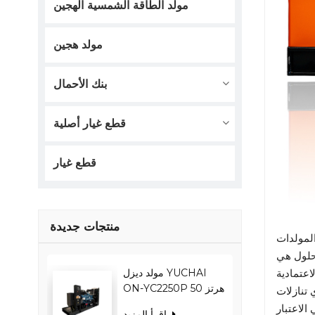
مولد الطاقة الشمسية الهجين
مولد هجين
بنك الأحمال
قطع غيار أصلية
قطع غيار
منتجات جديدة
مولد ديزل YUCHAI
عتمادية
ON-YC2250P 50 هرتز
 تنازلات
1800 كيلو واط 2250
اقرأ المزيد