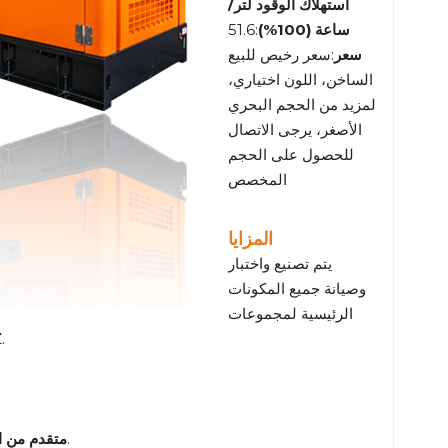
استهلاك الوقود لتر/
ساعة (100%)
:51.6
سعر
:سعر رخيص للبيع
الساخن، اللون اختياري،
لمزيد من الحجم البحري
الأصغر، يرجى الاتصال
للحصول على الحجم
المخصص
المزايا
يتم تصنيع واختبار
وصيانة جميع المكونات
الرئيسية لمجموعات
المولد
:تم تصميمه مع وضع الاستدامة والانبعاثات المنخفضة في الاعتبار.
متقدم من ال