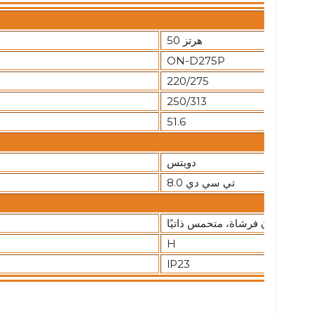
50 هرتز
ON-D275P
220/275
250/313
51.6
دويتس
تي سي دي 8.0
بدون فرشاة، متحمس ذاتيًا
H
lP23