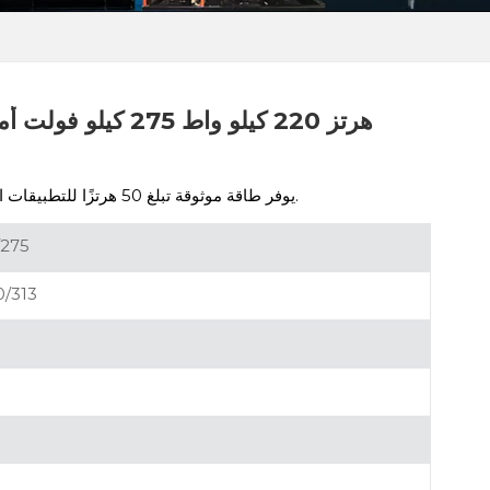
محرك TCD8.0، يوفر طاقة موثوقة تبلغ 50 هرتزًا للتطبيقات الصناعية والاحتياطية.
275
/313