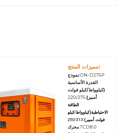
مميزات المنتج:
:ON-D275P
نموذج
القدرة الأساسية
(كيلوواط/كيلو فولت
أمبير)
:220/275
الطاقة
الاحتياطية
(كيلوواط/كيلو
فولت أمبير)
:250/313
:TCD8.0
محرك