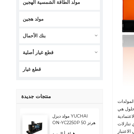
مولد الطاقة الشمسية الهجين
مولد هجين
بنك الأحمال
قطع غيار أصلية
قطع غيار
منتجات جديدة
مولد ديزل YUCHAI
عتمادية
ON-YC2250P 50 هرتز
 تنازلات
1800 كيلو واط 2250
اقرأ المزيد