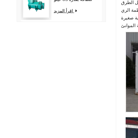
ل الطرق
وات - يقلل من حمل
مة الري
اقرأ المزيد
المحرك ويحسن كفاءة
ة صغيرة
استهلاك الوقود
 الموانئ