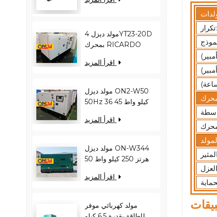
كيلو فولت أمبير
YC12VC3000-D30
تكرار:
مولد ديزل 4YT23-20D
بمحرك RICARDO
بقدرة 16 كيلو واط و20
اقرأ المزيد
كيلو فولت أمبير ON2-
W22 بتردد 50 هرتز
مولد ديزل ON2-W50
50Hz 36 كيلو واط 45
كيلو فولت أمبير
اقرأ المزيد
RICARDO
N4100ZDS-42
مولد ديزل ON-W344
50 هرتز 250 كيلو واط
313 كيلو فولت أمبير
اقرأ المزيد
RICARDO WT13B-
308DE
بيقات
مولد كهربائي موفر
للطاقة بقدرة 6.5 كيلو