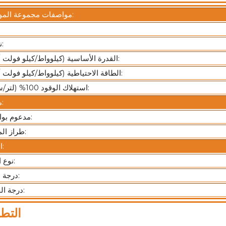
مواصفات مجموعة المولدات:
نموذج:
القدرة الأساسية (كيلوواط/كيلو فولت أمبير):
الطاقة الاحتياطية (كيلوواط/كيلو فولت أمبير):
استهلاك الوقود 100% (لتر/ساعة):
محرك:
مدعوم بواسطة:
طراز المحرك:
المولد:
نوع المثير:
درجة العزل:
درجة الحماية:
التط