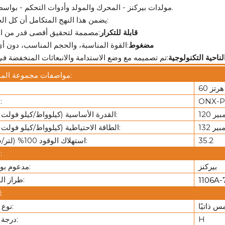
مولدات بيركنز - المحرك والمولد وأدوات التحكم - بواسطة بيركنز.
يضمن هذا النهج المتكامل أن كل الحلول هي:
قابلة للتكرار
:مصممة لتحقيق أقصى قدر من الا
مضغوط
:القوة المناسبة، والحجم المناسب، دون أي
ناحية التكنولوجية
مواصفات مجموعة المولدات:
60 هرتز
ONX-P
نموذج:
القدرة الأساسية (كيلوواط/كيلو فولت أمبير):
الطاقة الاحتياطية (كيلوواط/كيلو فولت أمبير):
35.2
استهلاك الوقود 100% (لتر/ساعة):
محرك:
بيركنز
مدعوم بواسطة:
طراز المحرك:
1106A-
المولد:
 ذاتيًا
نوع المثير:
H
درجة العزل: