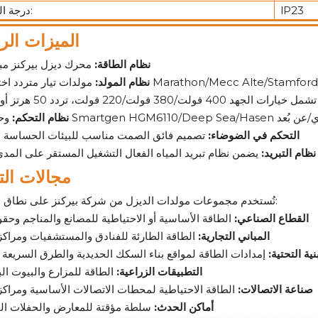
lP23
درجة الحماية:
الميزات الرئيسية:
نظام الطاقة:
محرك ديزل بيركنز مبر
يارية من Marathon/Mecc Alte/Stamford/Leroy Somer
نظام المولد:
قائي/اليدوي/عن بُعد
نظام التحكم:
التحكم في الضوضاء:
تصميم فائق الصمت مناسب للبيئات الحساسة 
نظام التبريد:
يضمن نظام تبريد المياه الفعال التشغيل المستقر على المد
مجالات الت
تُستخدم مجموعات مولدات الديزل من شركة بيركنز على نطاق واسع في:
القطاع الصناعي:
الطاقة الأساسية أو الاحتياطية للمصانع والمناجم وحق
المباني التجارية:
الطاقة الطارئة للفنادق والمستشفيات ومراكز 
نية التحتية:
إمدادات الطاقة لمواقع بناء السكك الحديدية والطرق السريعة
التطبيقات الزراعية:
الطاقة للمزارع والبيوت الب
صناعة الاتصالات:
الطاقة الاحتياطية لمحطات الاتصالات الأساسية ومراكز 
أماكن الحدث:
سلطة مؤقتة للمعارض والحفلات ال