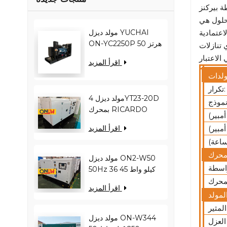
مولد ديزل YUCHAI
عتمادية
ON-YC2250P 50 هرتز
 تنازلات
1800 كيلو واط 2250
اقرأ المزيد
كيلو فولت أمبير
YC12VC3000-D30
تكرار:
مولد ديزل 4YT23-20D
بمحرك RICARDO
بقدرة 16 كيلو واط و20
اقرأ المزيد
كيلو فولت أمبير ON2-
W22 بتردد 50 هرتز
مولد ديزل ON2-W50
50Hz 36 كيلو واط 45
كيلو فولت أمبير
اقرأ المزيد
RICARDO
N4100ZDS-42
مولد ديزل ON-W344