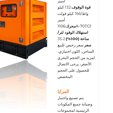
أمبير
قوة الوقوف
:132 كيلو
واط/166 كيلو فولت
أمبير
1106A-70TG1
محرك
:
استهلاك الوقود لتر/
ساعة (100%)
:35.2
سعر
:سعر رخيص للبيع
الساخن، اللون اختياري،
لمزيد من الحجم البحري
الأصغر، يرجى الاتصال
للحصول على الحجم
المخصص
المزايا
يتم تصنيع واختبار
وصيانة جميع المكونات
الرئيسية لمجموعات