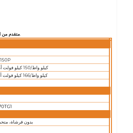
:تم تصميمه مع وضع الاستدامة والانبعاثات المنخفضة في الاعتبار.
متقدم من ال
150P
120 كيلو واط/150 كيلو فولت أمبير
132 كيلو واط/166 كيلو فولت أمبير
70TG1
بدون فرشاة، متحمس