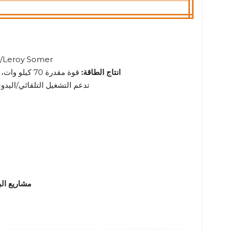
مولدات تيار متردد اخت
انتاج الطاقة:
قوة مقدرة 70 كيلو وات، تشمل خيارات الجهد 400 فولت/380 فولت/220 فولت، تردد 50 هرتز أو 60 هرتز
وحدة تحكم Smartgen HGM6110/Deep Sea/Hasen تدعم التشغيل التل
مشاريع الب