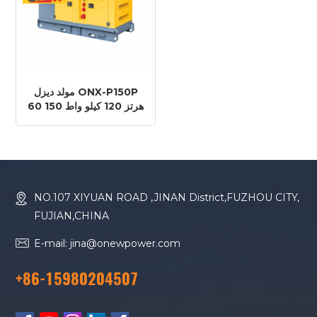
مولد ديزل ONX-P150P
60 هرتز 120 كيلو واط 150
كيلو فولت أمبير محرك
بيركنز 1106A-70TG1
NO.107 XIYUAN ROAD ,JINAN District,FUZHOU CITY,
FUJIAN,CHINA
E-mail: jina@onewpower.com
+86-15980204507