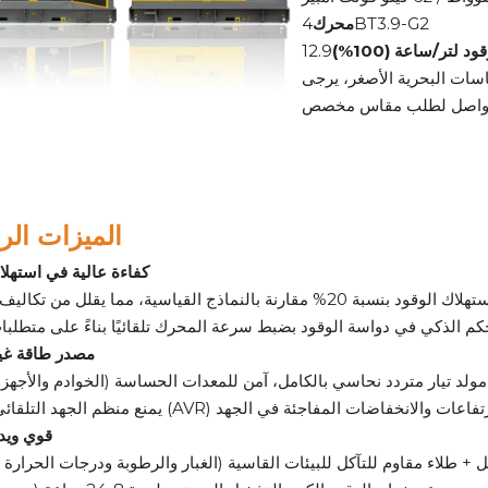
4BT3.9-G2
محرك
د لتر/ساعة (100%)
12.9
ات البحرية الأصغر، يرجى
تواصل لطلب مقاس مخصص
الميزات الر
كفاءة عالية في استهلا
مصدر طاقة غي
قوي ويدو