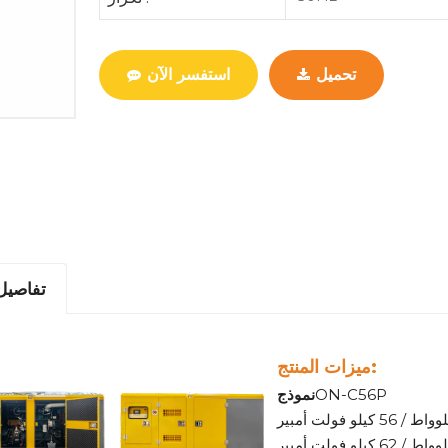
تحميل
استفسر الآن
تفاصيل 
ميزات المنتج:
ON-C56P
نموذج