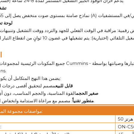
يدعم خزان الوقود الكبير التشغيل المستمر لمدة 8-24 ساعة (حسب الطراز).
تشغ
لوحة تح
ا
جميع المكونات الرئيسية لمجموعات مولدات Cummins - المحرك والمولد الكهربائي وأجهزة التحكم - يتم تصنيعها 
ns.
يضمن هذا النهج المتكامل أن يكون كل حل:
قابل للبيع
مصمم لتحقيق أقصى درجات ال
صغير الحجم
القوة المناسبة، والحجم المناسب، دون أي
: مصمم مع مراعاة الاستدامة وانخفاض الانبعاثات.
متطور تقنياً
مواصفات مجموعة المولدات:
50 هرتز
ON-C5
نموذج: