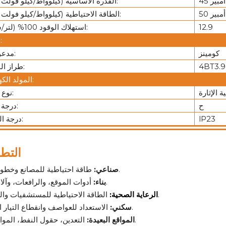
القدرة الأساسية (كيلوواط/كيلو فولت أمبير):
الطاقة الاحتياطية (كيلوواط/كيلو فولت أمبير):
12.9
استهلاك الوقود 100% (لتر/ساعة):
محرك:
كومينز
مدعوم من:
4BT3.9
طراز المحرك:
المولد الكهربائي:
 الإثارة
نوع المُثير:
ح
درجة العزل:
lP23
درجة الحماية:
التط
طاقة احتياطية للمصانع وخطوط الإنتاج.
صناعي:
أدوات الموقع، والرافعات، وآلات اللحام.
بناء:
الطاقة الاحتياطية للمستشفيات والمختبرات.
الرعاية الصحية:
الاستعداد للعواصف وانقطاع التيار الكهربائي.
سكني:
التعدين، حقول النفط، المواقع النائية.
المواقع البعيدة: