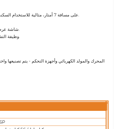
نماذج صامتة بمستوى صوت منخفض يصل إلى 65 ديسيبل (A) على مسافة 7 أمتار، مثالية للاستخدام السكني/في المستشفيات.
شاشة عرض رقمية: مراقبة في الوقت الفعلي للجهد والتردد ووقت التشغيل وتنبيهات الأعطال.
وظيفة التشغيل التلقائي (اختيارية): يتم تشغيلها في غضون 10 ثوانٍ من انقطاع التيار الكهربائي.
6P