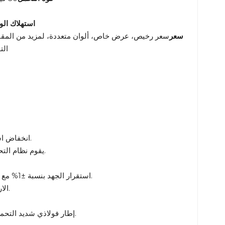
استهلاك الوقو
سعر
سعر رخيص، عرض خاص، ألوان متعددة، لمزيد من المقاس
ال
انخفاض استهلاك الوقود بنسبة 20% مقارنة بالنماذج القياسية، مما يقلل من تكاليف التشغيل.
يقوم نظام التحكم الذكي في دواسة الوقود بضبط سرعة المحرك تلقائيًا بناءً على متطلبات الحمل.
استقرار الجهد بنسبة ±1% مع مولد تيار متردد نحاسي بالكامل، آمن للمعدات الحساسة (الخوادم والأجهزة الطبية).
يمنع منظم الجهد التلقائي المدمج (AVR) الارتفاعات والانخفاضات المفاجئة في الجهد.
إطار فولاذي شديد التحمل + طلاء مقاوم للتآكل للبيئات القاسية (الغبار والرطوبة ودرجات الحرارة القصوى).