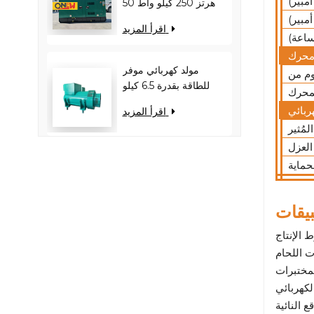
50 هرتز 250 كيلو واط
313 كيلو فولت أمبير
اقرأ المزيد
RICARDO WT13B-
308DE
مولد كهربائي موفر
للطاقة بقدرة 6.5 كيلو
وات - يقلل من حمل
اقرأ المزيد
المحرك ويحسن كفاءة
استهلاك الوقود
بيقات