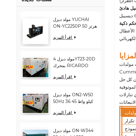
يل هادئ
مولد ديزل YUCHAI
كم ذكية
ON-YC2250P 50 هرتز
1800 كيلو واط 2250
اقرأ المزيد
كيلو فولت أمبير
YC12VC3000-D30
لمزايا
مولد ديزل 4YT23-20D
واختبارها وصيانتها بواسطة
بمحرك RICARDO
Cummi
بقدرة 16 كيلو واط و20
اقرأ المزيد
كيلو فولت أمبير ON2-
W22 بتردد 50 هرتز
موثوقية
 تنازلات
مولد ديزل ON2-W50
50Hz 36 كيلو واط 45
كيلو فولت أمبير
اقرأ المزيد
RICARDO
تكرار:
N4100ZDS-42
مولد ديزل ON-W344