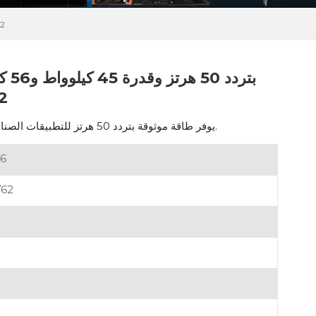
مولد د
مز
مولد ديزل قوي مزود بمحرك 4B3.9-G1، يوفر طاقة موثوقة بتردد 50 هرتز للتطبيقات الصناعية والاحتياطية.
6
/62