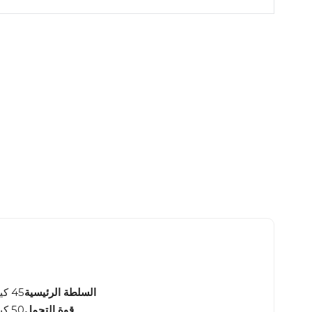
السلطة الرئيسية
45 كيلوواط / 56 كيلو فولت أمبير
قوة التحمل
50 كيلوواط / 62 كيلو فولت أمبير