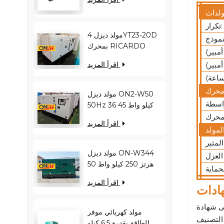
كيلو فولت أمبير
YC12VC3000-D30
تكرار:
مولد ديزل 4YT23-20D
بمحرك RICARDO
بقدرة 16 كيلو واط و20
اقرأ المزيد
كيلو فولت أمبير ON2-
W22 بتردد 50 هرتز
مولد ديزل ON2-W50
50Hz 36 كيلو واط 45
كيلو فولت أمبير
اقرأ المزيد
RICARDO
N4100ZDS-42
مولد ديزل ON-W344
50 هرتز 250 كيلو واط
313 كيلو فولت أمبير
اقرأ المزيد
RICARDO WT13B-
ادات
308DE
مولد كهربائي موفر
للطاقة بقدرة 6.5 كيلو