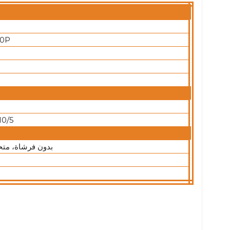
0P
10/5
بدون فرشاة، متحم