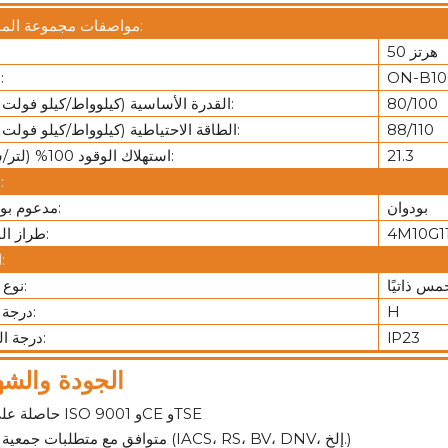
مواصفات مجموعة المولدات:
50 هرتز
ON-B10
نموذج:
80/100
القدرة الأساسية (كيلوواط/كيلو فولت أمبير):
88/110
الطاقة الاحتياطية (كيلوواط/كيلو فولت أمبير):
21.3
استهلاك الوقود 100% (لتر/ساعة):
محرك:
بودوان
مدعوم بواسطة:
4M10G1
طراز المحرك:
المولد:
س ذاتيًا
نوع المثير:
H
درجة العزل:
lP23
درجة الحماية:
الجودة والشه
حاصلة على شهادة ISO 9001 وCE وTSE
متوافق مع متطلبات جمعية التصنيف (IACS، RS، BV، DNV، إلخ.)