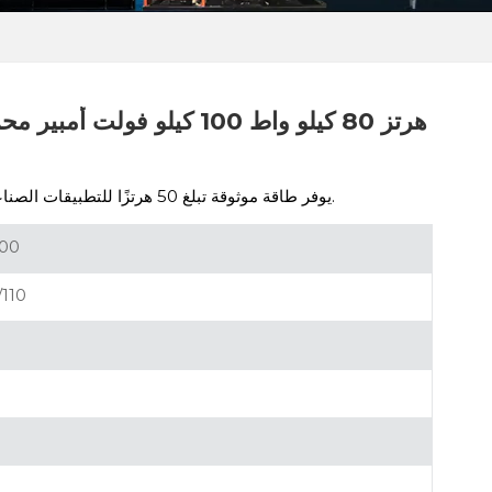
محرك 4M10G110/5، يوفر طاقة موثوقة تبلغ 50 هرتزًا للتطبيقات الصناعية والاحتياطية.
00
110