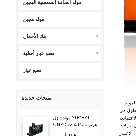
مولد الطاقة الشمسية الهجين
مولد هجين
بنك الأحمال
قطع غيار أصلية
قطع غيار
منتجات جديدة
مولد ديزل YUCHAI
عتمادية
ON-YC2250P 50 هرتز
 تنازلات
1800 كيلو واط 2250
اقرأ المزيد