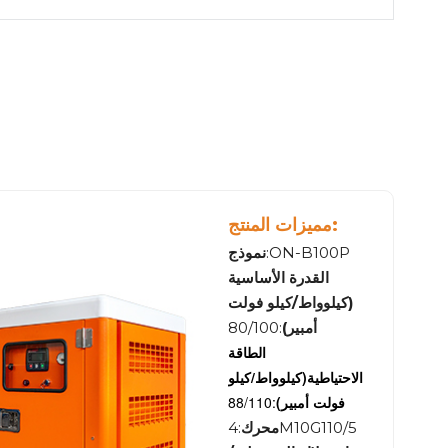
مميزات المنتج:
:ON-B100P
نموذج
القدرة الأساسية
(كيلوواط/كيلو فولت
أمبير)
:80/100
الطاقة
الاحتياطية
(كيلوواط/كيلو
فولت أمبير)
:88/110
:4M10G110/5
محرك