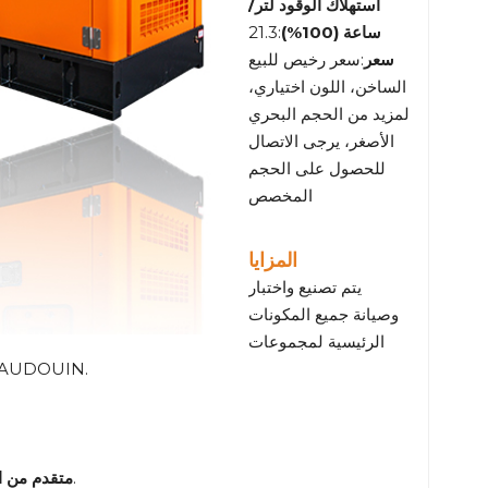
استهلاك الوقود لتر/
ساعة (100%)
:21.3
سعر
:سعر رخيص للبيع
الساخن، اللون اختياري،
لمزيد من الحجم البحري
الأصغر، يرجى الاتصال
للحصول على الحجم
المخصص
المزايا
يتم تصنيع واختبار
وصيانة جميع المكونات
الرئيسية لمجموعات
المولدات BAUDOUIN - المحرك والمولد الكهربائي وأدوات التحكم - بو
:تم تصميمه مع وضع الاستدامة والانبعاثات المنخفضة في الاعتبار.
متقدم من ال