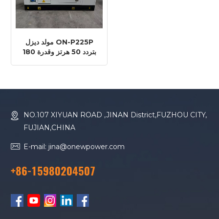
مولد ديزل ON-P225P
بتردد 50 هرتز وقدرة 180
كيلوواط و225 كيلو فولت
أمبير بمحرك بيركنز
1506A-E88TAG2
NO.107 XIYUAN ROAD ,JINAN District,FUZHOU CITY,
FUJIAN,CHINA
E-mail: jina@onewpower.com
+86-15980204507