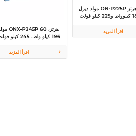
مولد ديزل ON-P225P بتردد 50 هرتز
وقدرة 180 كيلوواط و225 كيلو فولت
أمبير بمحرك بيركنز 1506A-
مولد ديزل 0
E88TAG2
اقرأ المزيد
196 كيلو واط، 245 كي
محرك بيركنز 1506A-E88TAG2
اقرأ المزيد