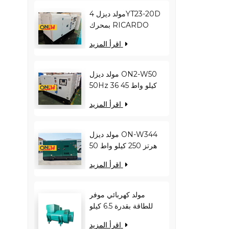
مولد ديزل 4YT23-20D
بمحرك RICARDO
بقدرة 16 كيلو واط و20
اقرأ المزيد
كيلو فولت أمبير ON2-
W22 بتردد 50 هرتز
مولد ديزل ON2-W50
50Hz 36 كيلو واط 45
كيلو فولت أمبير
اقرأ المزيد
RICARDO
N4100ZDS-42
مولد ديزل ON-W344
50 هرتز 250 كيلو واط
313 كيلو فولت أمبير
اقرأ المزيد
RICARDO WT13B-
308DE
مولد كهربائي موفر
للطاقة بقدرة 6.5 كيلو
وات - يقلل من حمل
اقرأ المزيد
المحرك ويحسن كفاءة