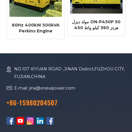
مولد ديزل ON-P450P 50
60Hz 400kW 500kVA
هرتز 360 كيلو واط 450
Perkins Engine
كيلو فولت أمبير محرك
2506C-E15TAG1
بيركنز 2506C-E15TAG1
Diesel Generator
NO.107 XIYUAN ROAD ,JINAN District,FUZHOU CITY,
FUJIAN,CHINA
E-mail: jina@onewpower.com
+86-15980204507