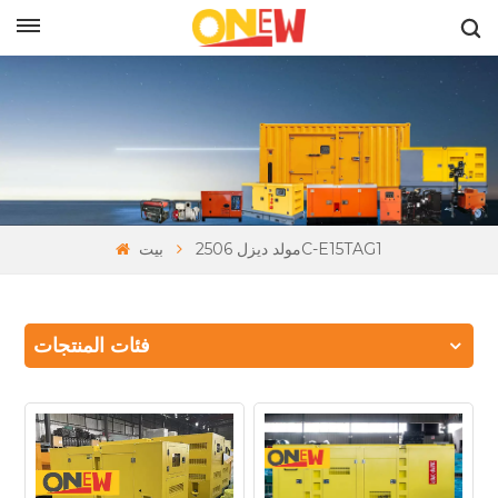
بالعربية
مولد ديزل 2506C-E15TAG1
بيت
فئات المنتجات