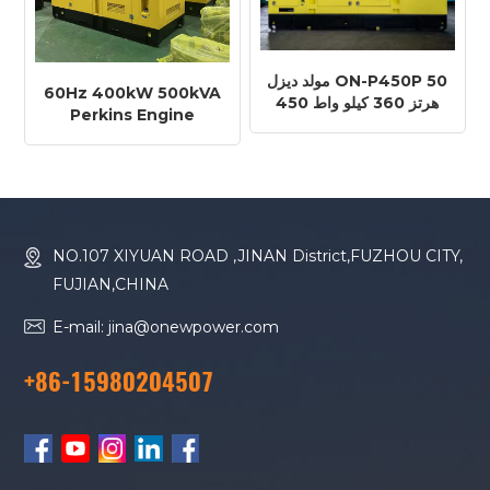
مولد ديزل ON-P450P 50
60Hz 400kW 500kVA
هرتز 360 كيلو واط 450
Perkins Engine
كيلو فولت أمبير محرك
2506C-E15TAG1
بيركنز 2506C-E15TAG1
Diesel Generator
NO.107 XIYUAN ROAD ,JINAN District,FUZHOU CITY,
FUJIAN,CHINA
E-mail: jina@onewpower.com
+86-15980204507