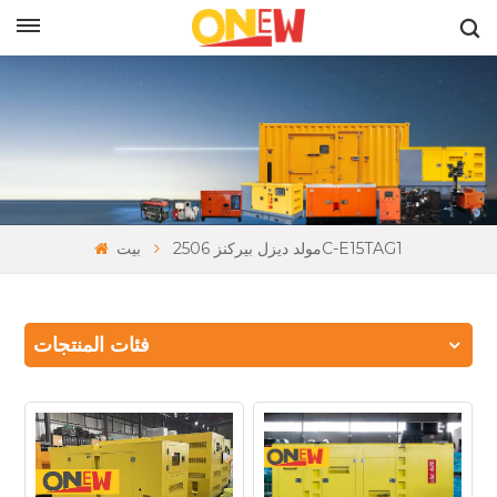
بالعربية
مولد ديزل بيركنز 2506C-E15TAG1
بيت
فئات المنتجات