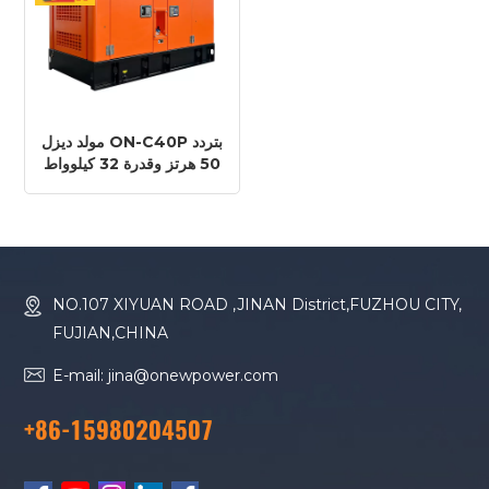
مولد ديزل ON-C40P بتردد
50 هرتز وقدرة 32 كيلوواط
و40 كيلو فولت أمبير من
نوع Cummins 4BT3.9-
G1
NO.107 XIYUAN ROAD ,JINAN District,FUZHOU CITY,
FUJIAN,CHINA
E-mail: jina@onewpower.com
+86-15980204507