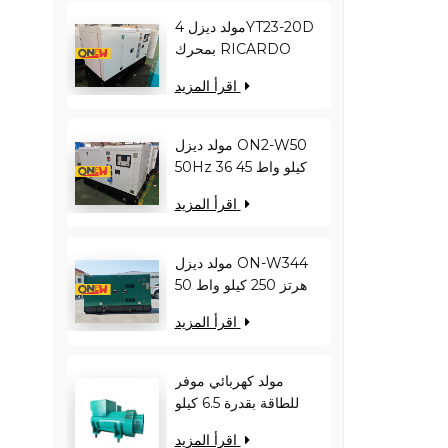
مولد ديزل 4YT23-20D
بمحرك RICARDO
بقدرة 16 كيلو واط و20
اقرأ المزيد
كيلو فولت أمبير ON2-
W22 بتردد 50 هرتز
مولد ديزل ON2-W50
50Hz 36 كيلو واط 45
كيلو فولت أمبير
اقرأ المزيد
RICARDO
N4100ZDS-42
مولد ديزل ON-W344
50 هرتز 250 كيلو واط
313 كيلو فولت أمبير
اقرأ المزيد
RICARDO WT13B-
308DE
مولد كهربائي موفر
للطاقة بقدرة 6.5 كيلو
وات - يقلل من حمل
اقرأ المزيد
المحرك ويحسن كفاءة