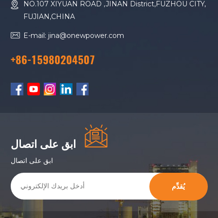
NO.107 XIYUAN ROAD ,JINAN District,FUZHOU CITY,
FUJIAN,CHINA
E-mail: jina@onewpower.com
+86-15980204507
ابق على اتصال
ابق على اتصال
يُقدِّم