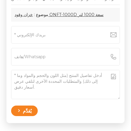
خزان وقود ONFT-1000D سعة 1000 لتر
موضوع :
يُقدِّم