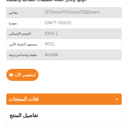
1270mm*1110mm*1250mm
مقاس :
ONFT-1000D
نموذج :
1000 L
الحجم الإجمالي :
900L
مستوى التعبئة الآمن :
double
طبقة واحدة/مزدوجة :
استفسر الآن
فئات المنتجات
تفاصيل المنتج