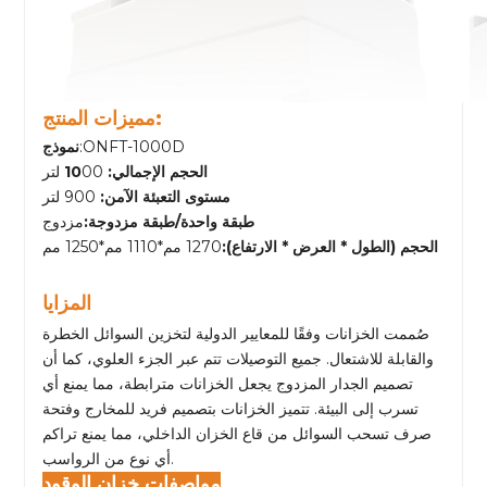
مميزات المنتج:
:ONFT-1000D
نموذج
الحجم الإجمالي: 10
00 لتر
مستوى التعبئة الآمن:
900 لتر
طبقة واحدة/طبقة مزدوجة:
مزدوج
الحجم (الطول * العرض * الارتفاع):
1270 مم*1110 مم*1250 مم
المزايا
صُممت الخزانات وفقًا للمعايير الدولية لتخزين السوائل الخطرة
والقابلة للاشتعال. جميع التوصيلات تتم عبر الجزء العلوي، كما أن
تصميم الجدار المزدوج يجعل الخزانات مترابطة، مما يمنع أي
تسرب إلى البيئة. تتميز الخزانات بتصميم فريد للمخارج وفتحة
صرف تسحب السوائل من قاع الخزان الداخلي، مما يمنع تراكم
أي نوع من الرواسب.
مواصفات خزان الوقود