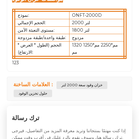
ONFT-2000D
نموذج:
2000 لتر
الحجم الإجمالي:
1800 لتر
مستوى التعبئة الآمن:
مزدوج
طبقة واحدة/طبقة مزدوجة:
1320 مم*2250 مم*1250
الحجم (الطول * العرض *
مم
الارتفاع):
123
العلامات الساخنة :
خزان وقود سعة 2000 لتر
حلول تخزين الوقود
ترك رسالة
إذا كنت مهتمًا بمنتجاتنا وتريد معرفة المزيد من التفاصيل، فيرجى
ترك رسالة هنا، وسوف نقوم بالرد عليك في أقرب وقت ممكن.