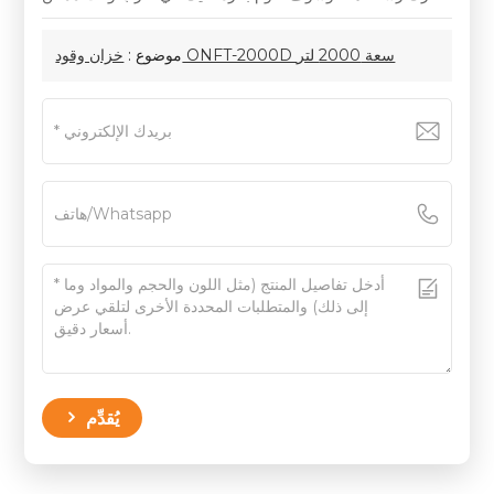
خزان وقود ONFT-2000D سعة 2000 لتر
موضوع :
يُقدِّم