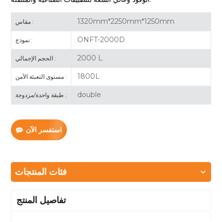
1320mm*2250mm*1250mm
مقاس :
ONFT-2000D
نموذج :
2000 L
الحجم الإجمالي :
1800L
مستوى التعبئة الآمن :
double
طبقة واحدة/مزدوجة :
استفسر الآن
فئات المنتجات
تفاصيل المنتج