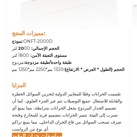
مميزات المنتج:
:ONFT-2000D
نموذج
الحجم الإجمالي: 20
00 لتر
مستوى التعبئة الآمن:
1800 لتر
طبقة واحدة/طبقة مزدوجة:
مزدوج
الحجم (الطول * العرض * الارتفاع):
1320 مم*2250 مم*1250 مم
المزايا
صُممت الخزانات وفقًا للمعايير الدولية لتخزين السوائل الخطرة
والقابلة للاشتعال. جميع التوصيلات تتم عبر الجزء العلوي، كما أن
تصميم الجدار المزدوج يجعل الخزانات مترابطة، مما يمنع أي
تسرب إلى البيئة. تتميز الخزانات بتصميم فريد للمخارج وفتحة
صرف تسحب السوائل من قاع الخزان الداخلي، مما يمنع تراكم
أي نوع من الرواسب.
مواصفات خزان الوقود