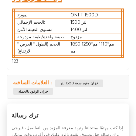
ONFT-1500D
نموذج:
1500 لتر
الحجم الإجمالي:
1400 لتر
مستوى التعبئة الآمن:
مزدوج
طبقة واحدة/طبقة مزدوجة:
1850 مم*1110 مم*1250
الحجم (الطول * العرض *
مم
الارتفاع):
123
العلامات الساخنة :
خزان وقود سعة 1500 لتر
خزان الوقود بالجملة
ترك رسالة
إذا كنت مهتمًا بمنتجاتنا وتريد معرفة المزيد من التفاصيل، فيرجى
ترك رسالة هنا، وسوف نقوم بالرد عليك في أقرب وقت ممكن.