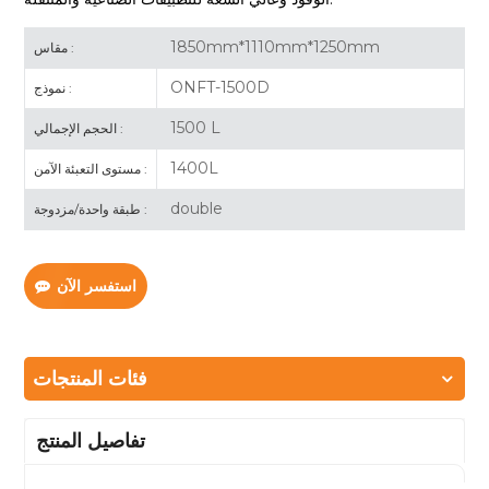
1850mm*1110mm*1250mm
مقاس :
ONFT-1500D
نموذج :
1500 L
الحجم الإجمالي :
1400L
مستوى التعبئة الآمن :
double
طبقة واحدة/مزدوجة :
استفسر الآن
فئات المنتجات
تفاصيل المنتج