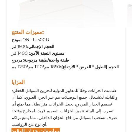
مميزات المنتج:
:ONFT-1500D
نموذج
الحجم الإجمالي:
1500 لتر
مستوى التعبئة الآمن:
1400 لتر
طبقة واحدة/طبقة مزدوجة:
مزدوج
الحجم (الطول * العرض * الارتفاع):
1850 مم*1110 مم*1250 مم
المزايا
صُممت الخزانات وفقًا للمعايير الدولية لتخزين السوائل الخطرة
والقابلة للاشتعال. جميع التوصيلات تتم عبر الجزء العلوي، كما أن
تصميم الجدار المزدوج يجعل الخزانات مترابطة، مما يمنع أي
تسرب إلى البيئة. تتميز الخزانات بتصميم فريد للمخارج وفتحة
صرف تسحب السوائل من قاع الخزان الداخلي، مما يمنع تراكم
أي نوع من الرواسب.
مواصفات خزان الوقود