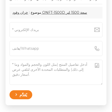
خزان وقود ONFT-1500D سعة 1500 لتر
موضوع :
يُقدِّم